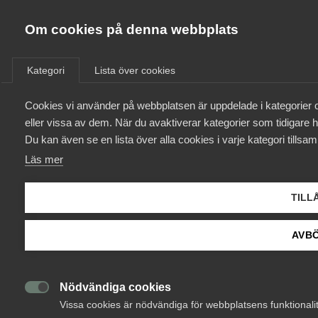
Innovations­företagen
Om cookies på denna webbplats
/
Aktuellt
/
Nyheter
/
Bli medlem
Kategori
Lista över cookies
Kontakt
Cookies vi använder på webbplatsen är uppdelade i kategorier och
eller vissa av dem. När du avaktiverar kategorier som tidigare 
Du kan även se en lista över alla cookies i varje kategori tills
Kollektivavtal och försäkringar
Läs mer
Aktuellt
TILL
Påverkansarbete
AVBÖ
Utbildningar
Nödvändiga cookies
Från A-Ö

Vissa cookies är nödvändiga för webbplatsens funktionali