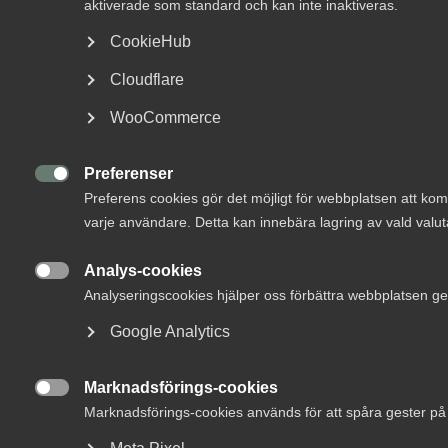
aktiverade som standard och kan inte inaktiveras.
Om Innovations­företagen
Vägledning till ISO 19650:
CookieHub
Effektiv
Mina sidor (almega.se)
Cloudflare
informationshantering med
BIM
WooCommerce
Bli medlem
Preferenser
EFCA

26 augusti 2019
Nyheter
Preferens cookies gör det möjligt för webbplatsen att ko
Logga in på Arbetsgivarguiden
varje användare. Detta kan innebära lagring av vald valut
Sök på innovationsforetagen.se
Analys-cookies
MER OM EFCA

Analyseringscookies hjälper oss förbättra webbplatsen g
Google Analytics
Pressrum
9 juni
In English
Europeisk ingenjörskonsultbransch
Marknadsförings-cookies
möter ökad o­säkerhet – Sverige står

Marknadsförings-cookies används för att spåra gester på
fortsatt starkt