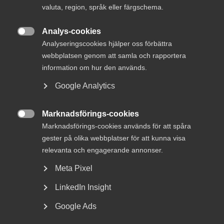
valuta, region, språk eller färgschema.
Analys-cookies

Analyseringscookies hjälper oss förbättra
webbplatsen genom att samla och rapportera
information om hur den används.
Google Analytics
Marknadsförings-cookies
Resiliens

Marknadsförings-cookies används för att spåra
14 juli
Debattartiklar
gester på olika webbplatser för att kunna visa
relevanta och engagerande annonser.
DEBATT: Lägsta pris bygger inte
framtidens beredskap
Meta Pixel
LinkedIn Insight
När offentlig upphandling fokuserar på lägsta pris riskerar
robusthet, innovation och långsiktigt värde att prioriteras
Google Ads
bort. I debattartikeln argumenterar Maria Lindström,
näringspolitisk chef på Innovationsföretagen, för att