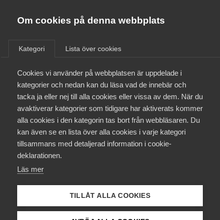
Innovations­företagen
Almega
Om cookies på denna webbplats
Aktuellt
Bli medlem
Kategori
Lista över cookies
Alla
Debattartiklar
Nyheter
Pressmeddelanden
Kontakt
Cookies vi använder på webbplatsen är uppdelade i
Rapporter
Remisser
kategorier och nedan kan du läsa vad de innebär och
tacka ja eller nej till alla cookies eller vissa av dem. När du
Kollektivavtal och försäkringar
avaktiverar kategorier som tidigare har aktiverats kommer
SENASTE ARTIKLAR
alla cookies i den kategorin tas bort från webbläsaren. Du
Aktuellt
kan även se en lista över alla cookies i varje kategori
tillsammans med detaljerad information i cookie-
Påverkansarbete
deklarationen.
Läs mer
Utbildningar
TILLÅT ALLA COOKIES
Från A-Ö