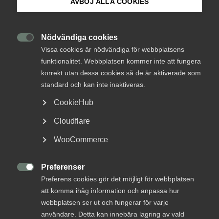
AVBÖJ ALLA COOKIES
Om Innovations­företagen
Mina sidor (almega.se)
Nödvändiga cookies
Offentlig upphandling
15 juli
Nyheter

Vissa cookies är nödvändiga för webbplatsens
funktionalitet. Webbplatsen kommer inte att fungera
Carlstedt Arkitekter: Med
Bli medlem
korrekt utan dessa cookies så de är aktiverade som
kollektivavtal blir det enklare att
standard och kan inte inaktiveras.
reda ut även svåra frågor
Logga in på Arbetsgivarguiden
CookieHub
För Carlstedt Arkitekter ger medlemskapet i
Cloudflare
Sök på innovationsforetagen.se
Innovationsföretagen både trygghet i arbetsgivarrollen
och möjlighet att påverka branschens villkor. Vd Stina
WooCommerce
Ljungkvist lyfter särskilt stödet i svåra arbetsgivarfrågor
och arbetet för bättre offentliga upphandlingar.
Preferenser
Pressrum

Preferens cookies gör det möjligt för webbplatsen
In English
att komma ihåg information och anpassa hur
webbplatsen ser ut och fungerar för varje
användare. Detta kan innebära lagring av vald