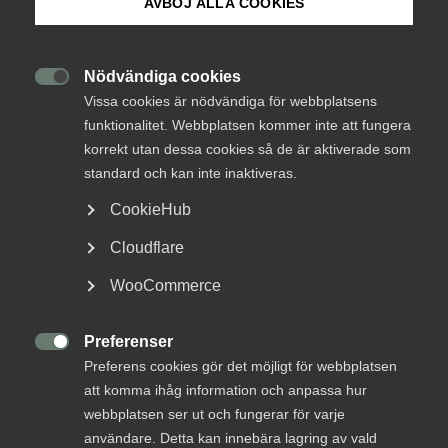
AVBÖJ ALLA COOKIES
Om Innovations­företagen
Resiliens
14 juli
Mina sidor (almega.se)
Nödvändiga cookies
DEBATT: Lägsta pris bygger inte

Vissa cookies är nödvändiga för webbplatsens
framtidens beredskap
funktionalitet. Webbplatsen kommer inte att fungera
Bli medlem
korrekt utan dessa cookies så de är aktiverade som
När offentlig upphandling fokuserar på lägsta pris riskerar
standard och kan inte inaktiveras.
robusthet, innovation och långsiktigt värde att prioriteras
Logga in på Arbetsgivarguiden
bort. I debattartikeln argumenterar Maria Lindström,
CookieHub
näringspolitisk chef på Innovationsföretagen, för att
Cloudflare
offentliga beställare behöver ställa högre krav på kvalitet
Sök på innovationsforetagen.se
och funktion för att stärka både klimatanpassning och
WooCommerce
beredskap.
Preferenser
Pressrum

Preferens cookies gör det möjligt för webbplatsen
In English
att komma ihåg information och anpassa hur
webbplatsen ser ut och fungerar för varje
användare. Detta kan innebära lagring av vald