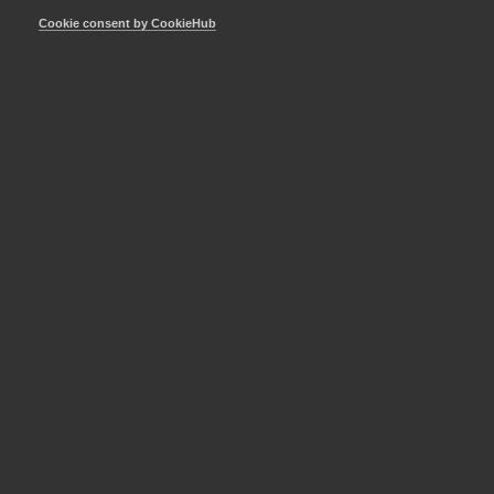
debatteras i Fastighetstidningen.
Cookie consent by CookieHub
Samhällsbyggnad
10 juni
DEBATT: Sluta räkna bostäder,