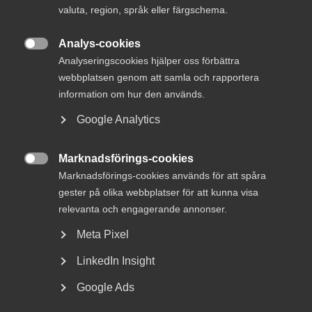
valuta, region, språk eller färgschema.
Analys-cookies

Analyseringscookies hjälper oss förbättra
webbplatsen genom att samla och rapportera
information om hur den används.
Google Analytics
Samhällsbyggnad
Marknadsförings-cookies
30 juni

Marknadsförings-cookies används för att spåra
DEBATT: Byggregler riskerar ge
gester på olika webbplatser för att kunna visa
mer administration – mindre
relevanta och engagerande annonser.
klimatnytta
Meta Pixel
Företrädare för nio organisationer och företag inom bygg
LinkedIn Insight
och energi ställer sig bakom ambitionen att modernisera
Google Ads
byggreglerna – men varnar för att förslagen kan ge ett
system som kräver mer men ger begränsad effekt. Det