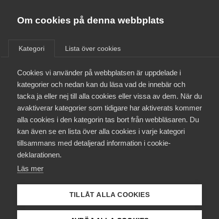
Innovations­företagen
Almega
Om cookies på denna webbplats
Aktuellt
Bli medlem
Kategori
Lista över cookies
Alla
Debattartiklar
Nyheter
Pressmeddelanden
Kontakt
Cookies vi använder på webbplatsen är uppdelade i
Rapporter
Remisser
kategorier och nedan kan du läsa vad de innebär och
tacka ja eller nej till alla cookies eller vissa av dem. När du
Kollektivavtal och försäkringar
avaktiverar kategorier som tidigare har aktiverats kommer
alla cookies i den kategorin tas bort från webbläsaren. Du
Aktuellt
kan även se en lista över alla cookies i varje kategori
tillsammans med detaljerad information i cookie-
Påverkansarbete
deklarationen.
Läs mer
Utbildningar
TILLÅT ALLA COOKIES
Från A-Ö