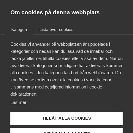
Innovations­företagen
Almega
Om cookies på denna webbplats
Kontakta
Bli medlem
Kategori
Lista över cookies
Innovations­
Kontakt
Cookies vi använder på webbplatsen är uppdelade i
företagen
kategorier och nedan kan du läsa vad de innebär och
tacka ja eller nej till alla cookies eller vissa av dem. När du
Kollektivavtal och försäkringar
avaktiverar kategorier som tidigare har aktiverats kommer
alla cookies i den kategorin tas bort från webbläsaren. Du
Aktuellt
kan även se en lista över alla cookies i varje kategori
Telefon vxl
+46 8 762 67 00
e-post
tillsammans med detaljerad information i cookie-
info@innovationsforetagen.se
Påverkansarbete
deklarationen.
Adress
Läs mer
Storgatan 19, Box 55545, 102 04 Stockholm
Utbildningar
Fakturaadress
Innovationsföretagen, Fack 893, FE 827,
TILLÅT ALLA COOKIES
751 75 Uppsala (pdf mejlas till efakt.almega@devo.se)
Från A-Ö
Org.nr: 802410-4096