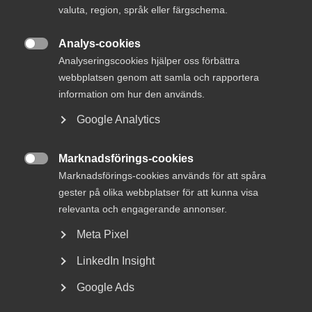
valuta, region, språk eller färgschema.
Analys-cookies

Analyseringscookies hjälper oss förbättra
webbplatsen genom att samla och rapportera
information om hur den används.
Google Analytics
Marknadsförings-cookies
UTVALDA KONTAKTPERSONER

Marknadsförings-cookies används för att spåra
gester på olika webbplatser för att kunna visa
relevanta och engagerande annonser.
Anders Lenhoff
Meta Pixel
Förbundsdirektör
Innovationsföretagen
LinkedIn Insight
Stockholm
Google Ads
+46 8 762 64 66