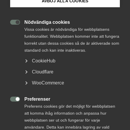
AVBÖJ ALLA COOKIES
Om Innovations­företagen
Remisser
mejlas till
info@innovationsforetagen.se
Mina sidor (almega.se)
Nödvändiga cookies
Arbetsgivarjouren

Vissa cookies är nödvändiga för webbplatsens
Få hjälp av Sveriges bästa
funktionalitet. Webbplatsen kommer inte att fungera
Bli medlem
arbetsrättsjurister
korrekt utan dessa cookies så de är aktiverade som
standard och kan inte inaktiveras.
Logga in på Arbetsgivarguiden
CookieHub
Cloudflare
Sök på innovationsforetagen.se
Jouren (Endast för medlemmar)
WooCommerce
Preferenser
Pressrum

Hej! Hur kan vi hjälpa dig?
Preferens cookies gör det möjligt för webbplatsen
In English
att komma ihåg information och anpassa hur
webbplatsen ser ut och fungerar för varje
Sök på namn, roll, sakområde eller organisation
användare. Detta kan innebära lagring av vald