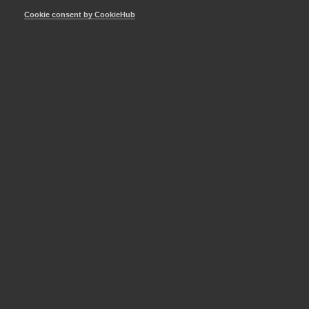
+46 70 345 69 85
Cookie consent by CookieHub
E-post
Läs mer
Anders Persson
Chef för strategisk utveckling
och internationella frågor
Innovationsföretagen
Stockholm
+46 8 762 69 17
+46 70 509 69 17
E-post
Läs mer