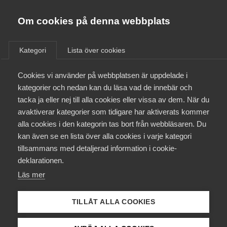
Innovations­företagen
Almega
Om cookies på denna webbplats
/
Aktuellt
/
Pressmeddelanden
/
Bli medlem
Kategori
Lista över cookies
Kontakt
Cookies vi använder på webbplatsen är uppdelade i
kategorier och nedan kan du läsa vad de innebär och
tacka ja eller nej till alla cookies eller vissa av dem. När du
Kollektivavtal och försäkringar
avaktiverar kategorier som tidigare har aktiverats kommer
alla cookies i den kategorin tas bort från webbläsaren. Du
Aktuellt
kan även se en lista över alla cookies i varje kategori
tillsammans med detaljerad information i cookie-
Påverkansarbete
deklarationen.
Läs mer
Utbildningar
TILLÅT ALLA COOKIES
Från A-Ö