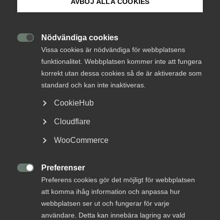
AVBÖJ ALLA COOKIES
Beredskap kräver planering
Om Innovations­företagen
och konkurrensneutralitet
Mina sidor (almega.se)
Nödvändiga cookies

Vissa cookies är nödvändiga för webbplatsens
Resiliens
12 januari
Pressmeddelanden
funktionalitet. Webbplatsen kommer inte att fungera
Bli medlem
korrekt utan dessa cookies så de är aktiverade som
standard och kan inte inaktiveras.
Logga in på Arbetsgivarguiden
MER OM RESILIENS
CookieHub
Cloudflare
Sök på innovationsforetagen.se
14 juli
WooCommerce
DEBATT: Lägsta pris bygger inte
framtidens beredskap
Preferenser
Pressrum

Preferens cookies gör det möjligt för webbplatsen
In English
att komma ihåg information och anpassa hur
webbplatsen ser ut och fungerar för varje
Totalförsvaret bygger inte bara på lager, materiel
användare. Detta kan innebära lagring av vald