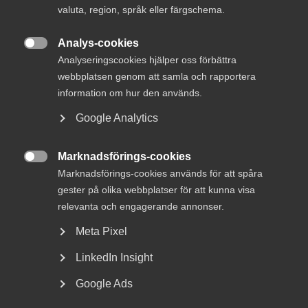
och juridik – utan på kunskap och
valuta, region, språk eller färgschema.
omställningsförmåga. Under Folk och Försvar lyfter
Innovationsföretagen att innovations- och
Analys-cookies

konsultföretag är avgörande för svensk beredskap
Analyseringscookies hjälper oss förbättra
webbplatsen genom att samla och rapportera
och återuppbyggnad, och att statliga
information om hur den används.
beredskapsuppdrag måste utformas
konkurrensneutralt så att hela marknadens
Google Analytics
kompetens kan bidra.
Marknadsförings-cookies

Marknadsförings-cookies används för att spåra
Innovations- och konsultföretag bidrar med planering,
gester på olika webbplatser för att kunna visa
projektering, systemintegration, omställningsplanering
relevanta och engagerande annonser.
och digitala beslutsstöd – förmågor som avgör hur snabbt
Sverige kan ställa om när samhället utsätts för störningar.
Meta Pixel
– Totalförsvaret är i grunden ett kunskapssystem. Utan
LinkedIn Insight
planering och omställningsförmåga riskerar både civilt och
Google Ads
militärt försvar att stanna, säger Anders Lenhoff,
förbundsdirektör för Innovationsföretagen.