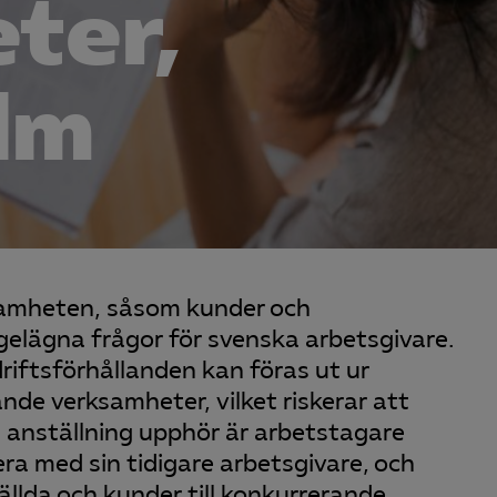
ter,
lm
ksamheten, såsom kunder och
ngelägna frågor för svenska arbetsgivare.
riftsförhållanden kan föras ut ur
nde verksamheter, vilket riskerar att
 en anställning upphör är arbetstagare
a med sin tidigare arbetsgivare, och
llda och kunder till konkurrerande