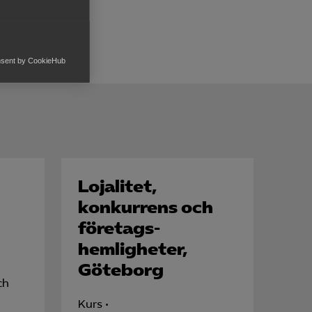
ion och
an innebära
nsent by CookieHub
h rapportera
Lojalitet,
konkurrens och
för att kunna
företags-
hemligheter,
Göteborg
ch
Kurs