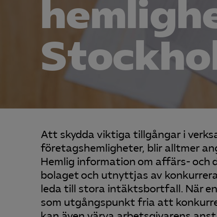
hemlighe
Stockho
Att skydda viktiga tillgångar i ver
företagshemligheter, blir alltmer a
Hemlig information om affärs- och d
bolaget och utnyttjas av konkurrera
leda till stora intäktsbortfall. När
som utgångspunkt fria att konkurrer
kan även värva arbetsgivarens anstä