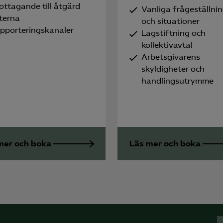
ottagande till åtgärd
Vanliga frågeställni
terna
och situationer
apporteringskanaler
Lagstiftning och
kollektivavtal
Arbetsgivarens
skyldigheter och
handlingsutrymme
mer och boka
Läs mer och boka