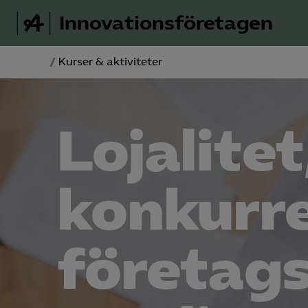
Innovations­företagen
/
Kurser & aktiviteter
Lojalitet
konkurr
företags