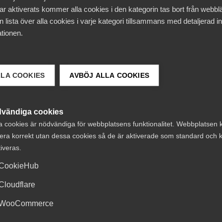
ar aktiverats kommer alla cookies i den kategorin tas bort från webb
rott mot skyldigheterna
 lista över alla cookies i varje kategori tillsammans med detaljerad in
tionen.
LLA COOKIES
AVBÖJ ALLA COOKIES
rig, HR-specialist, HR Business Partner,
m arbetar med företagets arbetsrättsliga frågor och
vändiga cookies
a cookies är nödvändiga för webbplatsens funktionalitet. Webbplatsen 
era korrekt utan dessa cookies så de är aktiverade som standard och k
tiveras.
9, se bokningsbekräftelsen.
CookieHub
uppgifter, om du har allergier (Glutenintolerant,
å)
Cloudflare
WooCommerce