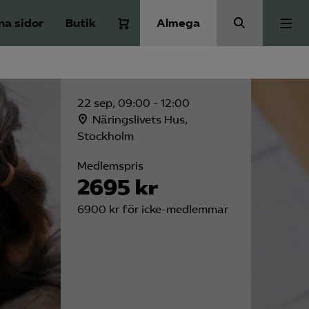
na sidor
Butik
Almega
Bli medlem
22 sep, 09:00 - 12:00
Kontakt
Näringslivets Hus,
Stockholm
Medlemspris
Kollektivavtal och försäkringar
2695 kr
6900 kr för icke-medlemmar
Aktuellt
Påverkansarbete