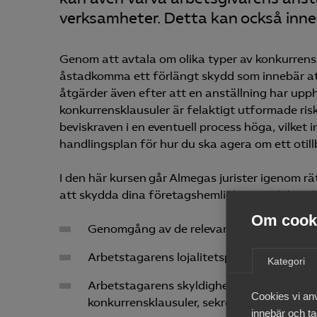
verksamheter. Detta kan också inneb
Genom att avtala om olika typer av konkurrens
åstadkomma ett förlängt skydd som innebär at
åtgärder även efter att en anställning har upp
konkurrensklausuler är felaktigt utformade risk
beviskraven i en eventuell process höga, vilket
handlingsplan för hur du ska agera om ett otill
I den här kursen går Almegas jurister igenom r
att skydda dina företagshemligheter och kundrel
Om cooki
Genomgång av de relevanta regelverken
Arbetstagarens lojalitetsplikt under pågå
Kategori
Arbetstagarens skyldigheter efter anstäl
Cookies vi an
konkurrensklausuler, sekretessklausuler o
innebär och tac