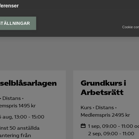
ferenser
erens cookies gör det möjligt för webbplatsen att komma ihåg informat
ssa hur webbplatsen ser ut och fungerar för varje användare. Detta k
STÄLLNINGAR
Cookie co
ing av vald valuta, region, språk eller färgschema.
lys-cookies
yseringscookies hjälper oss förbättra webbplatsen genom att samla oc
rmation om hur den används.
Google Analytics
selblåsarlagen
Grundkurs i
knadsförings-cookies
Arbetsrätt
nadsförings-cookies används för att spåra gester på olika webbplatser 
Distans
 relevanta och engagerande annonser.
emspris 1495 kr
Kurs
Distans
Meta Pixel
Medlemspris 2495 kr
 aug, 13:00 - 15:00
LinkedIn Insight
1 sep, 09:00 - 11:00 o
nst 50 anställda
2 sep, 09:00 - 11:00
antering från
Google Ads