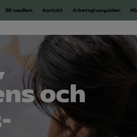
Bli medlem
Kontakt
Arbetsgivarguiden
Mi
,
ens och
-