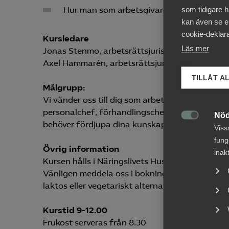
som tidigare h
Hur man som arbetsgivare bör agera vid b
kan även se en
cookie-deklara
Kursledare
Läs mer
Jonas Stenmo, arbetsrättsjurist
Axel Hammarén, arbetsrättsjurist
TILLÅT A
Målgrupp:
Vi vänder oss till dig som arbetar som HR-ansva
personalchef, förhandlingschef och till dig so
Nöd

behöver fördjupa dina kunskaper.
Viss
fung
Övrig information
inak
Kursen hålls i Näringslivets Hus på Storgatan 1
Vänligen meddela oss i bokningen, under övriga 
laktos eller vegetariskt alternativ finns att tillg
Kurstid 9-12.00
Frukost serveras från 8.30