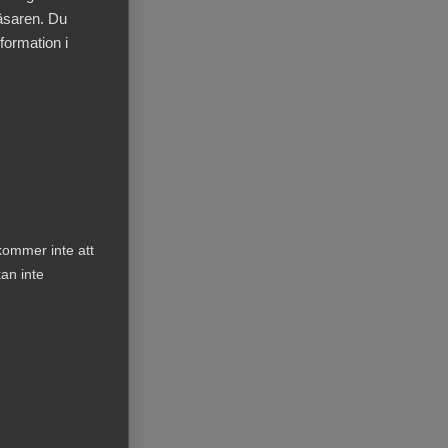
läsaren. Du
formation i
kommer inte att
an inte