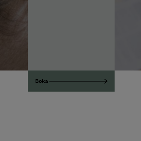
Utbildningar
Från A-Ö
Om Innovations­företagen
Mina sidor (almega.se)
Boka
Bli medlem
Logga in på Arbetsgivarguiden
Sök på innovationsforetagen.se