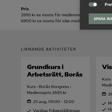
Pre
Pris

Pref
2695 kr ex moms för medlemmar
anpa
SPARA IN
6900 kr ex moms för icke-medlemmar
lagr
Ana

Anal
info
LIKNANDE AKTIVITETER
Grundkurs i
Vis
Mar
Arbetsrätt, Borås

Mark
Kurs
visa
Medl
Kurs
Borås Kongress
Medlemspris 2695 kr
26
25 aug, 09:00 - 12:00
Mi
H
Vanliga frågeställningar