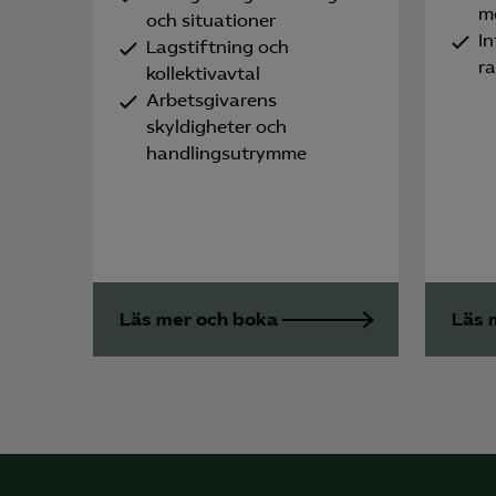
m
och situationer
In
Lagstiftning och
r
kollektivavtal
Arbetsgivarens
skyldigheter och
handlingsutrymme
Läs mer och boka
Läs 