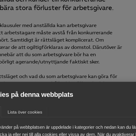
ära stora förluster för arbetsgivare.
klausuler med anställda kan arbetsgivare
t arbetstagare måste avstå från konkurrerande
hört. Samtidigt är rättsläget komplicerat. Om
erar de att ogiltigförklaras av domstol. Därutöver är
 innebär att du som arbetsgivare bör ha en
börligt agerande/utnyttjande faktiskt sker.
ättsläget och vad du som arbetsgivare kan göra för
ationer. Kursen innehåller bl.a. följande delar:
es på denna webbplats
ende anställning
Lista över cookies
lningens upphörande (fokus på hur
vänder på webbplatsen är uppdelade i kategorier och nedan kan du l
ch värvningsklausuler bör utformas)
ka ja eller nej till alla cookies eller vissa av dem. När du avaktiverar