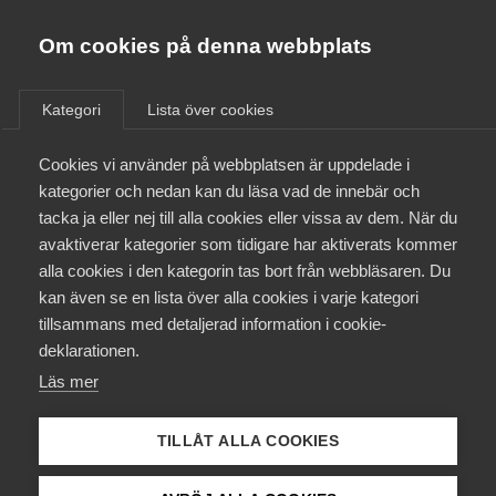
Innovations­företagen
Almega
Om cookies på denna webbplats
Bli medlem
Kategori
Lista över cookies
Aktiviteter inom In English
Kontakt
Cookies vi använder på webbplatsen är uppdelade i
kategorier och nedan kan du läsa vad de innebär och
tacka ja eller nej till alla cookies eller vissa av dem. När du
Kollektivavtal och försäkringar
avaktiverar kategorier som tidigare har aktiverats kommer
alla cookies i den kategorin tas bort från webbläsaren. Du
Aktuellt
kan även se en lista över alla cookies i varje kategori
Hittar du inte det du söker?
tillsammans med detaljerad information i cookie-
Logga in eller bli medlem
Påverkansarbete
deklarationen.
Läs mer
Logga in
Utbildningar
Bli medlem
TILLÅT ALLA COOKIES
Från A-Ö
Som medlem har du tillgång till vår digitala