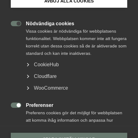
AVBÖJ ALLA COOKIES
kunskapsbank
Om Innovations­företagen
Arbetsgivarguiden
Mina sidor (almega.se)
Nödvändiga cookies
Logga in

Vissa cookies är nödvändiga för webbplatsens
Bli medlem
funktionalitet. Webbplatsen kommer inte att fungera
Bli medlem
korrekt utan dessa cookies så de är aktiverade som
standard och kan inte inaktiveras.
Få hjälp av Sveriges bästa arbetsrättsjurister
Logga in på Arbetsgivarguiden
CookieHub
Kontakta oss
Cloudflare
Sök på innovationsforetagen.se
Kontakta arbetsgivarjouren
WooCommerce
Preferenser
Pressrum
Sök kontakt

Preferens cookies gör det möjligt för webbplatsen
In English
att komma ihåg information och anpassa hur
webbplatsen ser ut och fungerar för varje
användare. Detta kan innebära lagring av vald