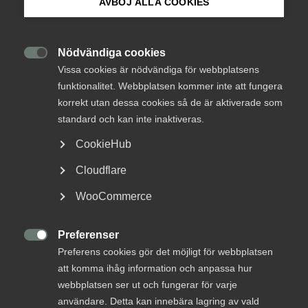
AVBÖJ ALLA COOKIES
Hittar du inte det du söker?
Om Innovations­företagen
Logga in eller bli medlem
Mina sidor (almega.se)
Nödvändiga cookies
Logga in

Vissa cookies är nödvändiga för webbplatsens
Bli medlem
funktionalitet. Webbplatsen kommer inte att fungera
Bli medlem
korrekt utan dessa cookies så de är aktiverade som
standard och kan inte inaktiveras.
Som medlem har du tillgång till vår digitala
Logga in på Arbetsgivarguiden
kunskapsbank
CookieHub
Arbetsgivarguiden
Cloudflare
Sök på innovationsforetagen.se
Logga in
WooCommerce
Bli medlem
Preferenser
Pressrum

Preferens cookies gör det möjligt för webbplatsen
In English
Få hjälp av Sveriges bästa arbetsrättsjurister
att komma ihåg information och anpassa hur
Kontakta oss
webbplatsen ser ut och fungerar för varje
användare. Detta kan innebära lagring av vald