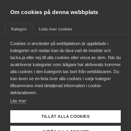
Innovations­företagen
Almega
Om cookies på denna webbplats
/
Aktuellt
/
Bli medlem
Kategori
Lista över cookies
Kontakt
Cookies vi använder på webbplatsen är uppdelade i
Sidfot 2
kategorier och nedan kan du läsa vad de innebär och
tacka ja eller nej till alla cookies eller vissa av dem. När du
Kollektivavtal och försäkringar
avaktiverar kategorier som tidigare har aktiverats kommer
7 februari 2023
alla cookies i den kategorin tas bort från webbläsaren. Du
Aktuellt
kan även se en lista över alla cookies i varje kategori
tillsammans med detaljerad information i cookie-
Påverkansarbete
deklarationen.
Publicerad:
7 februari 2023
Läs mer
Senast uppdaterad:
7 februari 2023
Utbildningar
TILLÅT ALLA COOKIES
Från A-Ö