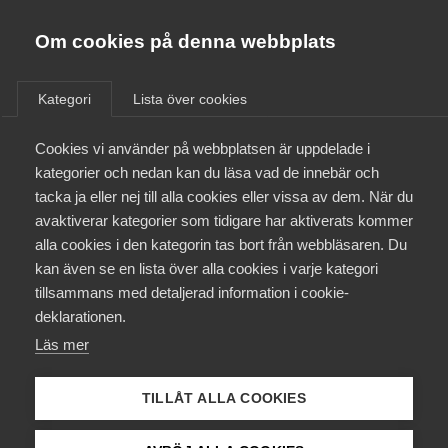
Innovations­företagen
Almega
Om cookies på denna webbplats
/
Aktuellt
/
Nyheter
/
Bli medlem
Kategori
Lista över cookies
Kontakt
Cookies vi använder på webbplatsen är uppdelade i
kategorier och nedan kan du läsa vad de innebär och
tacka ja eller nej till alla cookies eller vissa av dem. När du
Kollektivavtal och försäkringar
avaktiverar kategorier som tidigare har aktiverats kommer
alla cookies i den kategorin tas bort från webbläsaren. Du
Aktuellt
kan även se en lista över alla cookies i varje kategori
tillsammans med detaljerad information i cookie-
Påverkansarbete
deklarationen.
Läs mer
Utbildningar
TILLÅT ALLA COOKIES
Från A-Ö