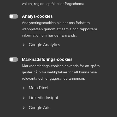
Innovations­företagen partner till
valuta, region, språk eller färgschema.
Stockholm Business Expo 2026
Analys-cookies

Analyseringscookies hjälper oss förbättra
webbplatsen genom att samla och rapportera
information om hur den används.
I februari 2020 besökte
Innovationsföretagens
dåvarande förbundsdirektör Magnus Höij
den statliga
Google Analytics
innovationsmyndigheten
Vinnova
för ett samtal med
generaldirektör
Darja Isaksson
. Samtalet kretsade kring
vikten av innovation för Sveriges framtida
Marknadsförings-cookies

konkurrenskraft
, hur innovationssystemet fungerar i
Marknadsförings-cookies används för att spåra
praktiken och vilken roll en myndighet som Vinnova spelar i
gester på olika webbplatser för att kunna visa
att främja långsiktig utveckling.
relevanta och engagerande annonser.
Under mötet diskuterades bland annat frågor som:
Meta Pixel
LinkedIn Insight
Varför behövs en statlig innovationsmyndighet i ett
modernt samhälle?
Google Ads
Hur arbetar Vinnova för att stödja svenska företag,