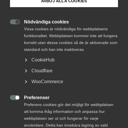
AVBÖJ ALLA COOKIES
Om Innovations­företagen
Darja Isaksson, Vinnova och Magnus Höij i samtal om innovation.
Mina sidor (almega.se)
Samtal om innovation –
Nödvändiga cookies

Vissa cookies är nödvändiga för webbplatsens
Magnus Höij i möte med
funktionalitet. Webbplatsen kommer inte att fungera
Vinnovas generaldirektör
Bli medlem
korrekt utan dessa cookies så de är aktiverade som
Darja Isaksson
standard och kan inte inaktiveras.
Logga in på Arbetsgivarguiden
CookieHub
Forskning och innovation
Cloudflare
Sök på innovationsforetagen.se
6 februari 2020
Nyheter
WooCommerce
Preferenser
Pressrum
MER OM FORSKNING OCH INNOVATION

Preferens cookies gör det möjligt för webbplatsen
In English
att komma ihåg information och anpassa hur
webbplatsen ser ut och fungerar för varje
27 oktober 2025
användare. Detta kan innebära lagring av vald