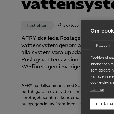
vattensys
Infrastruktur
5 oktober 2022
Nyheter
Om cooki
AFRY ska leda Roslagsvatten i bygg
vattensystem genom att implementera
Kategori
alla system vara uppdaterade, moder
Cookies vi an
Roslagsvattens vision om Samhälle 5
innebär och tac
VA-företagen i Sverige. AFRYs uppdra
som tidigare h
kan även se en
cookie-deklara
AFRY har tillsammans med Schneider Electric o
Läs mer
befintliga och nya system för att få ett digital
företaget, samt att kunderna får relevant info
nu byggandet av framtidens intelligenta vatte
TILLÅT A