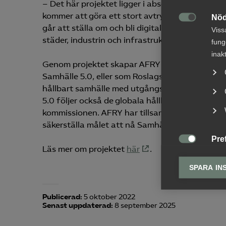
– Det här projektet ligger i absolut framkant va
kommer att göra ett stort avtryck i vattenvärl
Nöd

går att ställa om och bli digitaliserad och da
Viss
städer, industrin och infrastrukturprojekt, s
fung
inak
Genom projektet skapar AFRY och Roslagsvatte
Samhälle 5.0, eller som Roslagsvatten benämne
hållbart samhälle med utgångspunkt i digitalis
5.0 följer också de globala hållbarhetsmål so
kommissionen. AFRY har tillsammans med Roslag
säkerställa målet att nå Samhälle 5.0.
Pre

Läs mer om projektet
här
.
Pref
anpa
SPARA IN
lagr
Publicerad:
5 oktober 2022
Ana
Senast uppdaterad:
8 september 2025

Anal
info