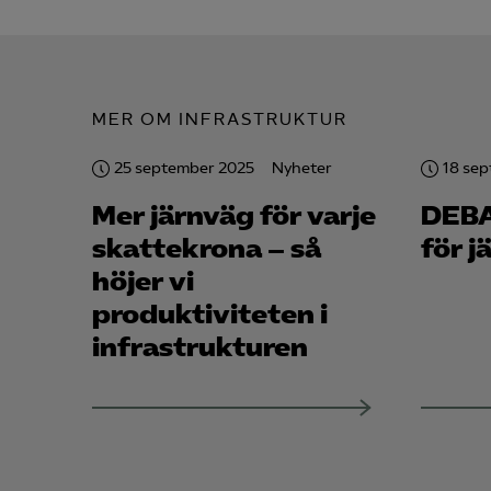
Mar

MER OM INFRASTRUKTUR
Mark
visa
25 september 2025
Nyheter
18 se
Mer järnväg för varje
DEBA
skattekrona – så
för 
höjer vi
produktiviteten i
infrastrukturen