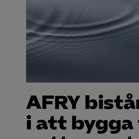
AFRY bistå
i att bygga