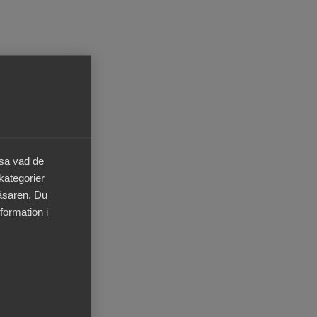
Pressrum
In English
äsa vad de
 kategorier
läsaren. Du
formation i
tten