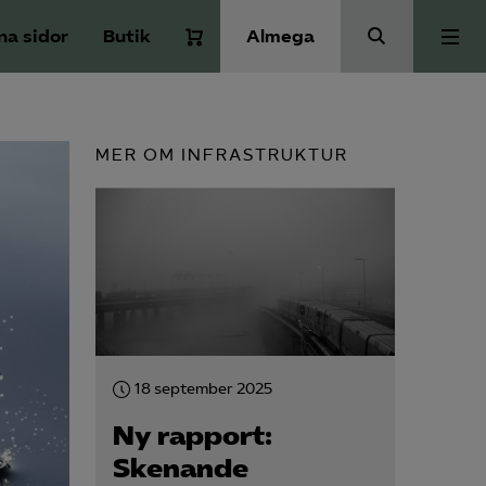
na sidor
Butik
Almega
Bli medlem
MER OM INFRASTRUKTUR
Kontakt
Kollektivavtal och försäkringar
Aktuellt
18 september 2025
Påverkansarbete
Ny rapport:
Skenande