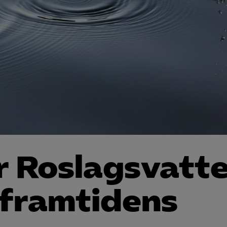
r Roslagsvatt
 framtidens