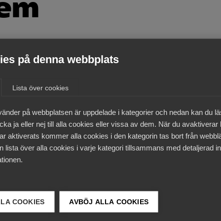
tem
es på denna webbplats
andet av framtidens intelligenta
 digital spetsteknologi. Till år 2030 ska
Lista över cookies
niserade och integrerade. Det följer
vänder på webbplatsen är uppdelade i kategorier och nedan kan du l
.0 och målet är att bli en av de ledande
ka ja eller nej till alla cookies eller vissa av dem. När du avaktiverar
g sträcker sig över sju år.
ar aktiverats kommer alla cookies i den kategorin tas bort från webb
 lista över alla cookies i varje kategori tillsammans med detaljerad in
tionen.
ch AVEVA Select Scandinavia visat hur man kopplar ihop
iserat och autonomt system som är tillgängligt för alla i
rmation i realtid. Med detta som grund påbörjar Roslagsva
nsystem.
LLA COOKIES
AVBÖJ ALLA COOKIES