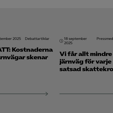
Google Analytics
knadsförings-cookies
nadsförings-cookies används för att spåra gester på olika webbplatser 
 relevanta och engagerande annonser.
ptember 2025
Debattartiklar
18 september
Pressmed
2025
Meta Pixel
TT: Kostnaderna
Vi får allt mindre
LinkedIn Insight
järnvägar skenar
järnväg för varje
Google Ads
satsad skattekr