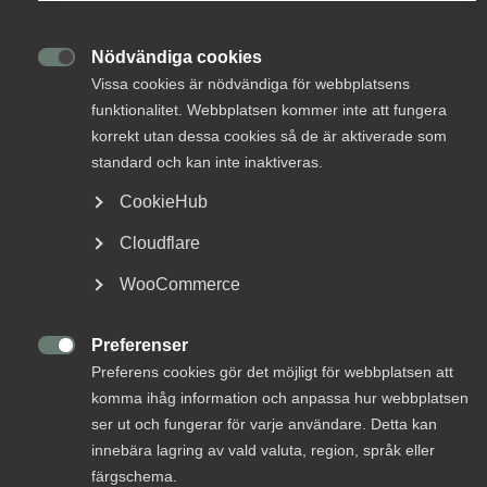
Innovations­företagen söker
Om Innovations­företagen
Förbundsekonom med
Nödvändiga cookies
näringspolitiskt fokus och

Mina sidor (almega.se)
Vissa cookies är nödvändiga för webbplatsens
stort intresse för siffror
funktionalitet. Webbplatsen kommer inte att fungera
korrekt utan dessa cookies så de är aktiverade som
Bli medlem
standard och kan inte inaktiveras.
Innovationsföretagen
13 januari 2023
Nyheter
CookieHub
Logga in på Arbetsgivarguiden
Cloudflare
Sök på innovationsforetagen.se
WooCommerce
MER OM INNOVATIONSFÖRETAGEN
Preferenser
4 mars

Preferens cookies gör det möjligt för webbplatsen att
Pressrum
Bolagskompassen – ett stöd som ökar
komma ihåg information och anpassa hur webbplatsen
In English
förståelsen för konsult­företagets villkor
ser ut och fungerar för varje användare. Detta kan
innebära lagring av vald valuta, region, språk eller
färgschema.