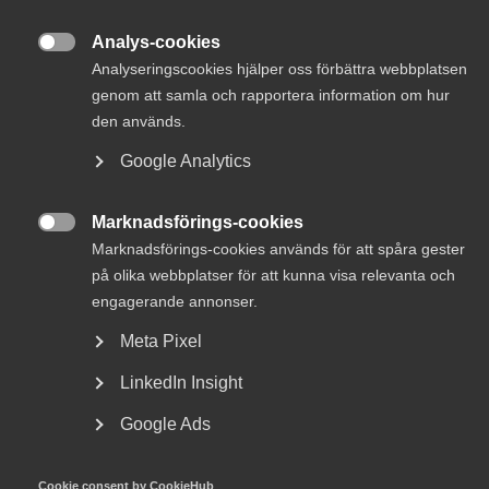
Analys-cookies
Innovationsföretagen är en bransch- och

Analyseringscookies hjälper oss förbättra webbplatsen
arbetsgivarorganisation som representerar
genom att samla och rapportera information om hur
innovativa företag inom den kunskapsintensiva
den används.
tjänstesektorn. Är du en analytisk person med
stort samhällsintresse som vill vara med och skapa
Google Analytics
rätt förutsättningar för framtidens fysiska,
digitala och hållbara samhällsutveckling? Då har vi
Marknadsförings-cookies

ett spännande uppdrag till dig!
Marknadsförings-cookies används för att spåra gester
på olika webbplatser för att kunna visa relevanta och
engagerande annonser.
Meta Pixel
Vi söker nu en Förbundsekonom som kan förstärka
LinkedIn Insight
vårt arbete att skapa en konkurrenskraftig
innovationssektor. I denna roll kommer ditt
Google Ads
huvuduppdrag vara att utveckla förbundets
branschrapporter och analyser för att göra dem mer
slagkraftiga och relevanta för att stärka
Cookie consent by CookieHub