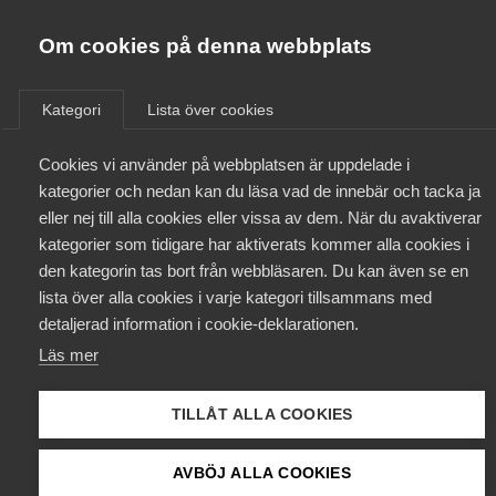
Innovations­företagen
Almega
Om cookies på denna webbplats
/
Aktuellt
/
Nyheter
/
Bli medlem
Kategori
Lista över cookies
Kontakt
Cookies vi använder på webbplatsen är uppdelade i
kategorier och nedan kan du läsa vad de innebär och tacka ja
eller nej till alla cookies eller vissa av dem. När du avaktiverar
Kollektivavtal och försäkringar
kategorier som tidigare har aktiverats kommer alla cookies i
den kategorin tas bort från webbläsaren. Du kan även se en
Aktuellt
lista över alla cookies i varje kategori tillsammans med
detaljerad information i cookie-deklarationen.
Påverkansarbete
Läs mer
Utbildningar
TILLÅT ALLA COOKIES
Från A-Ö
AVBÖJ ALLA COOKIES