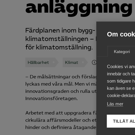
anläggning
Färdplanen inom bygg- och anläggni
Om cooki
klimatomställningen – Ny lagstiftn
för klimatomställning.
Kategori
Hållbarhet
Klimat
25 september 202
Cookies vi an
innebär och tac
– De målsättningar och förslag på åtgärder vi t
som tidigare h
lyckas med våra mål. Men vi måste angripa utm
kan även se en
innovationsgraden och rulla ut befintliga lösni
cookie-deklara
Innovationsföretagen.
Läs mer
Arbetet med att uppgradera färdplanen pågår oc
cirkulära affärsmodeller och ett förtydligat bud
TILLÅT A
hinder och definiera åtaganden är färdplanen 