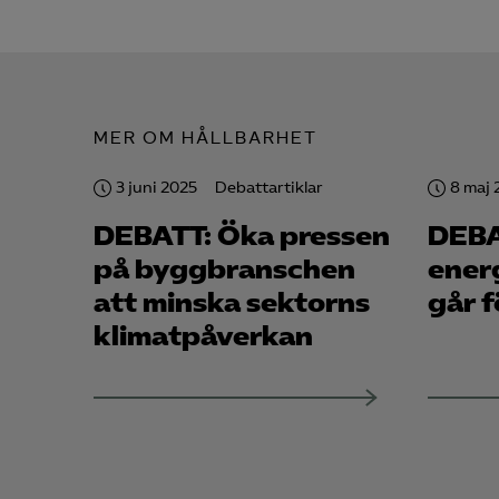
Mar

Mark
MER OM HÅLLBARHET
visa
3 juni 2025
Debattartiklar
8 maj 
DEBATT: Öka pressen
DEBA
på bygg­branschen
ener
att minska sektorns
går 
klimatpåverkan