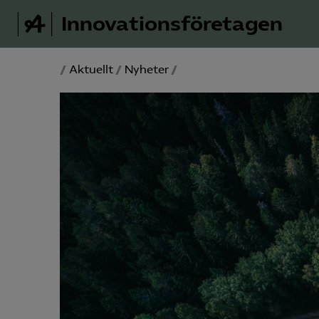
Innovations­företagen
/
Aktuellt
/
Nyheter
/