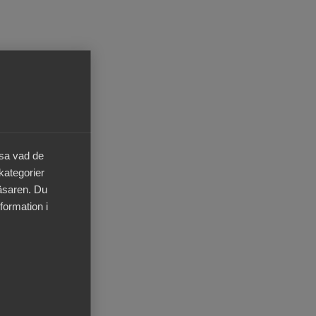
Pressrum
In English
menten
äsa vad de
 kategorier
an
läsaren. Du
formation i
 chef
us på
ra
pp.