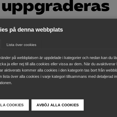
 uppgraderas
ng uppgraderas för att öka tempot i
es på denna webbplats
ing och pågående energikris har ökat incita
Lista över cookies
3
Nyheter
vänder på webbplatsen är uppdelade i kategorier och nedan kan du l
ka ja eller nej till alla cookies eller vissa av dem. När du avaktiverar
og fram 2018 är fortsatt relevanta. Och vi vet nu att vi k
ar aktiverats kommer alla cookies i den kategorin tas bort från webb
aningarna från ett större systemperspektiv, öka
 lista över alla cookies i varje kategori tillsammans med detaljerad in
ngar i snabbare takt, säger Anders Persson, näringspolitisk
tionen.
h lansering sker i december. Inriktningen är ett ökat fok
skap till politiken. Genom att visa på möjligheter, identifie
LLA COOKIES
AVBÖJ ALLA COOKIES
branschens egen beskrivning av resan mot nettonollutslä