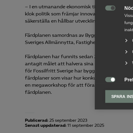
– I en utmanande ekonomisk tid måste vi fortsä
Nöd

klok politik som främjar innovation, har höga a
Viss
säkerställa en hållbar utveckling, säger Anders
fung
inak
Färdplanen samordnas av Byggföretagen tillsa
Sveriges Allmännytta, Fastighetsägarna, Byggm
Färdplanen har funnits sedan 2018 och samlar
antagit målet att halvera sina klimatutsläpp 
för Fossilfritt Sverige har bygg- och anläggn
färdplaner som visar hur konkurrenskraften kan
Pre

en megaworkshop för att förankra arbetet i u
Pref
färdplanen.
anpa
SPARA IN
lagr
Ana
Publicerad:
25 september 2023

Anal
Senast uppdaterad:
11 september 2025
info