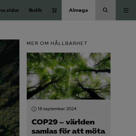
na sidor
Butik
Almega
Bli medlem
MER OM HÅLLBARHET
Kontakt
Kollektivavtal och försäkringar
Aktuellt
18 september 2024
Påverkansarbete
COP29 – världen
samlas för att möta