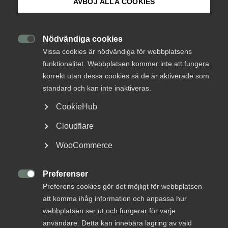
AVBÖJ ALLA COOKIES
Om Innovations­företagen
Jacob Stenblom ny
Mina sidor (almega.se)
Nödvändiga cookies
förhandlingschef på

Vissa cookies är nödvändiga för webbplatsens
Innovations­företagen
funktionalitet. Webbplatsen kommer inte att fungera
Bli medlem
korrekt utan dessa cookies så de är aktiverade som
standard och kan inte inaktiveras.
Jacob Stenblom, idag arbetsrättsjurist på Almega,
Logga in på Arbetsgivarguiden
CookieHub
har utsetts till ny förhandlingschef för
Innovationsföretagen.
Cloudflare
Sök på innovationsforetagen.se
WooCommerce
Innovationsföretagen
7 juni 2024
Pressmeddelanden
Preferenser
Pressrum

Preferens cookies gör det möjligt för webbplatsen
In English
att komma ihåg information och anpassa hur
MER OM INNOVATIONSFÖRETAGEN
webbplatsen ser ut och fungerar för varje
användare. Detta kan innebära lagring av vald