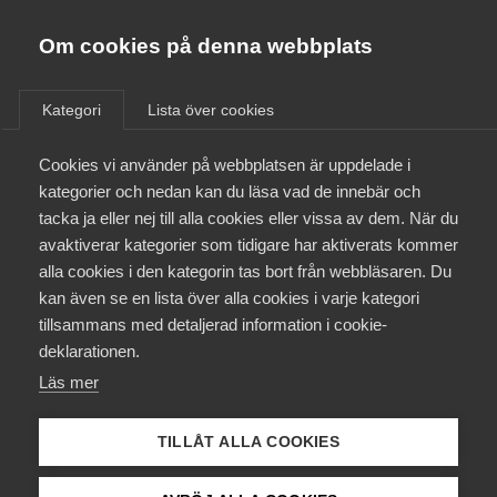
Innovations­företagen
Almega
Om cookies på denna webbplats
/
Aktuellt
/
Pressmeddelanden
/
Bli medlem
Kategori
Lista över cookies
Kontakt
Cookies vi använder på webbplatsen är uppdelade i
kategorier och nedan kan du läsa vad de innebär och
tacka ja eller nej till alla cookies eller vissa av dem. När du
Kollektivavtal och försäkringar
avaktiverar kategorier som tidigare har aktiverats kommer
alla cookies i den kategorin tas bort från webbläsaren. Du
Aktuellt
kan även se en lista över alla cookies i varje kategori
tillsammans med detaljerad information i cookie-
Påverkansarbete
deklarationen.
Läs mer
Utbildningar
TILLÅT ALLA COOKIES
Från A-Ö