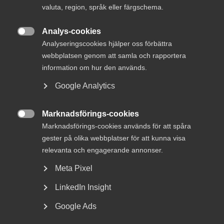
valuta, region, språk eller färgschema.
20 april
Kunskapsintensiva företag avgörande
Analys-cookies
för Sveriges konkurrenskraft

Analyseringscookies hjälper oss förbättra
webbplatsen genom att samla och rapportera
information om hur den används.
Google Analytics
– Vi är mycket glada över att kunna välkomna Jacob
Stenblom som förhandlingschef. Vårt arbete med att vara
Marknadsförings-cookies
ett bra och relevant stöd i arbetsgivarfrågor för våra

Marknadsförings-cookies används för att spåra
medlemsföretag får nu ytterligare energi och kraft. Med
hans omfattande erfarenhet av förhandlingsarbete inom
gester på olika webbplatser för att kunna visa
Almega och näringslivet, kommer vi att kunna fortsätta
relevanta och engagerande annonser.
skapa stort värde för våra medlemmar, säger Elin Lydahl,
Meta Pixel
förbundsdirektör på Innovationsföretagen.
LinkedIn Insight
Jacob är utbildad jurist och har lång erfarenhet av att
jobba som förhandlare både på Almega och bolag. Han har
Google Ads
under de fyra senast åren jobbat på Almega med fokus på