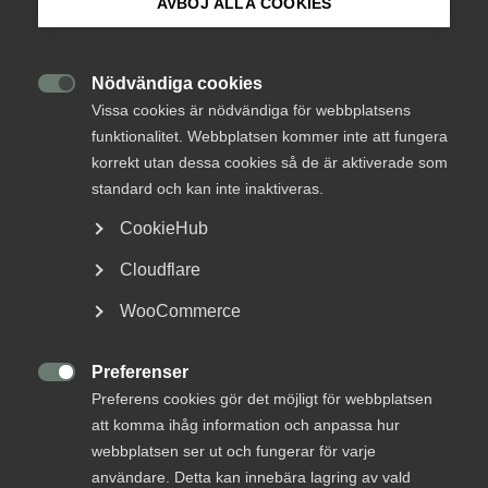
AVBÖJ ALLA COOKIES
Stor potential för svenska
Om Innovations­företagen
arkitekt- och ingenjörs­
företag att bidra till Ukrainas
Mina sidor (almega.se)
Nödvändiga cookies

återuppbyggnad
Vissa cookies är nödvändiga för webbplatsens
funktionalitet. Webbplatsen kommer inte att fungera
Bli medlem
korrekt utan dessa cookies så de är aktiverade som
Under ett webbinarium arrangerat av
standard och kan inte inaktiveras.
Innovationsföretagen i september diskuterades
Logga in på Arbetsgivarguiden
CookieHub
affärsmöjligheter för svenska företag i Ukraina,
med fokus på återuppbyggnad och finansiellt stöd.
Cloudflare
Sök på innovationsforetagen.se
WooCommerce
Handel
Resiliens
Tjänstesektorn
26 september 2024
Nyheter
Preferenser
Pressrum

Preferens cookies gör det möjligt för webbplatsen
In English
att komma ihåg information och anpassa hur
MER OM TJÄNSTESEKTORN
webbplatsen ser ut och fungerar för varje
användare. Detta kan innebära lagring av vald