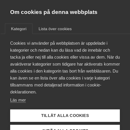
Innovations­företagen
Almega
Om cookies på denna webbplats
/
Aktuellt
/
Nyheter
/
Bli medlem
Kategori
Lista över cookies
Kontakt
Cookies vi använder på webbplatsen är uppdelade i
kategorier och nedan kan du läsa vad de innebär och
tacka ja eller nej till alla cookies eller vissa av dem. När du
Kollektivavtal och försäkringar
avaktiverar kategorier som tidigare har aktiverats kommer
alla cookies i den kategorin tas bort från webbläsaren. Du
Aktuellt
kan även se en lista över alla cookies i varje kategori
tillsammans med detaljerad information i cookie-
Påverkansarbete
deklarationen.
Läs mer
Utbildningar
TILLÅT ALLA COOKIES
Från A-Ö