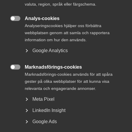
valuta, region, språk eller färgschema.
29 september 2025
Tjänstesektorn i återhämtning
Analys-cookies

Analyseringscookies hjälper oss förbättra
webbplatsen genom att samla och rapportera
information om hur den används.
Ukraina befinner sig mitt i ett förödande krig, men trots
Google Analytics
krigets närvaro fungerar stora delar av landet normalt.
Marknadsförings-cookies
– Situationen i Ukraina är dubbel – ett fungerande

civilsamhälle mitt under en brutal konflikt. 80 procent av
Marknadsförings-cookies används för att spåra
landet är inte påverkade av direkta stridshandlingar och
gester på olika webbplatser för att kunna visa
vardagslivet fortsätter på många platser, säger Andreas
relevanta och engagerande annonser.
Giallourakis, landschef för Business Sweden i Ukraina.
Meta Pixel
För svenska företag öppnar sig nu stora affärsmöjligheter,
LinkedIn Insight
särskilt inom återuppbyggnaden av kritisk infrastruktur
såsom vägar, vattenreningsverk och skolor. Business
Google Ads
Sweden betonar vikten av att vara på plats redan nu,