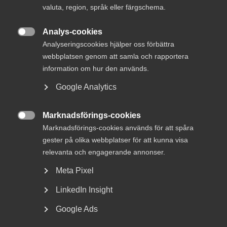
valuta, region, språk eller färgschema.
10 februari
Analys-cookies
WSP rankar kommunernas robusthet

Analyseringscookies hjälper oss förbättra
webbplatsen genom att samla och rapportera
information om hur den används.
Google Analytics
I rådet deltar säkerhetschefer från några av
Innovationsföretagens största medlemsföretag. Arbetet i
Marknadsförings-cookies

rådet leds av Joakim Bourelius, näringspolitisk chef på
Marknadsförings-cookies används för att spåra
Innovationsföretagen.
gester på olika webbplatser för att kunna visa
relevanta och engagerande annonser.
– Det är affärskritiskt för alla bolag att arbeta med sin
Meta Pixel
egen beredskap och skapa förutsättningar att leverera
även vid höjd beredskap. Genom Beredskapsrådet vill vi
LinkedIn Insight
bidra till att också höja Sveriges motståndskraft genom
att dra nytta av våra medlemsföretags kunnande, säger
Google Ads
Joakim Bourelius.