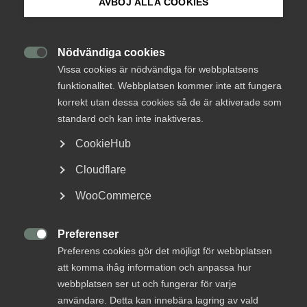
AVBÖJ ALLA COOKIES
Innovations­företagen startar
Om Innovations­företagen
Beredskapsråd
Mina sidor (almega.se)
Nödvändiga cookies

Innovationsföretagen stärker sitt fokus på
Vissa cookies är nödvändiga för webbplatsens
funktionalitet. Webbplatsen kommer inte att fungera
beredskapsfrågor genom Beredskapsrådet, där
Bli medlem
korrekt utan dessa cookies så de är aktiverade som
medlemsföretagen ska bistå med kunskaper och
standard och kan inte inaktiveras.
erfarenheter från sitt arbete med att stärka
Logga in på Arbetsgivarguiden
svensk resiliens. Bland annat genom en
CookieHub
ändamålsenlig, effektiv och innovationsvänligt
Cloudflare
utformad ny Bygg- och Reparationsberedskap,
Sök på innovationsforetagen.se
BRB, i Sverige.
WooCommerce
Resiliens
2 december 2024
Nyheter
Preferenser
Pressrum

Preferens cookies gör det möjligt för webbplatsen
In English
att komma ihåg information och anpassa hur
webbplatsen ser ut och fungerar för varje
MER OM RESILIENS
användare. Detta kan innebära lagring av vald