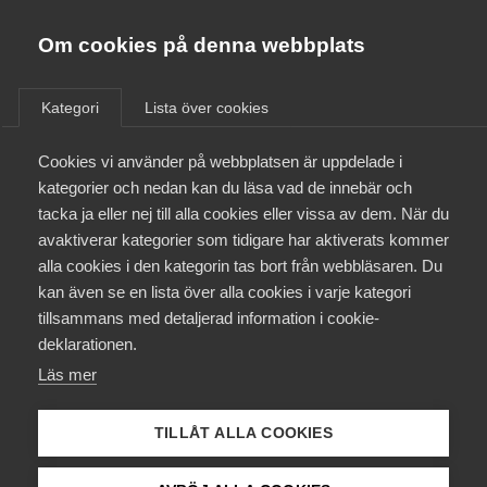
Innovations­företagen
Almega
Om cookies på denna webbplats
/
Aktuellt
/
Nyheter
/
Bli medlem
Kategori
Lista över cookies
Kontakt
Cookies vi använder på webbplatsen är uppdelade i
kategorier och nedan kan du läsa vad de innebär och
tacka ja eller nej till alla cookies eller vissa av dem. När du
Kollektivavtal och försäkringar
avaktiverar kategorier som tidigare har aktiverats kommer
alla cookies i den kategorin tas bort från webbläsaren. Du
Aktuellt
kan även se en lista över alla cookies i varje kategori
tillsammans med detaljerad information i cookie-
Påverkansarbete
deklarationen.
Läs mer
Utbildningar
TILLÅT ALLA COOKIES
Från A-Ö