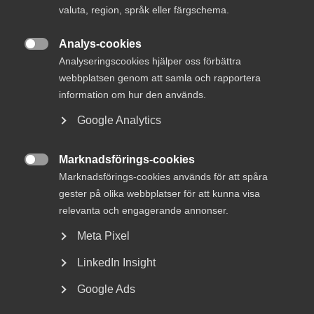
valuta, region, språk eller färgschema.
4 november 2025
Analys-cookies

EFCA uppmanar till starkare EU-
Analyseringscookies hjälper oss förbättra
åtgärder för vattenresiliens
webbplatsen genom att samla och rapportera
information om hur den används.
Google Analytics
– Arkitekt- och ingenjörskonsultföretag kommer att spela
Marknadsförings-cookies

en viktig roll för att investeringarna i svensk
Marknadsförings-cookies används för att spåra
motståndskraft så snabbt och effektivt som möjligt kan
gester på olika webbplatser för att kunna visa
förverkligas i nya byggnader, vägar och järnvägar, säger
relevanta och engagerande annonser.
Joakim Bourelius, näringspolitisk chef på
Innovationsföretagen.
Meta Pixel
LinkedIn Insight
Vid marknadsdialogen redogjorde Fortifikationsverket för
sina kommande investeringar i framför allt militär
Google Ads
infrastruktur samt om hur man ska gå till väga för att bli en
av deras leverantörer. Kunde du inte delta? Ingen fara, hela