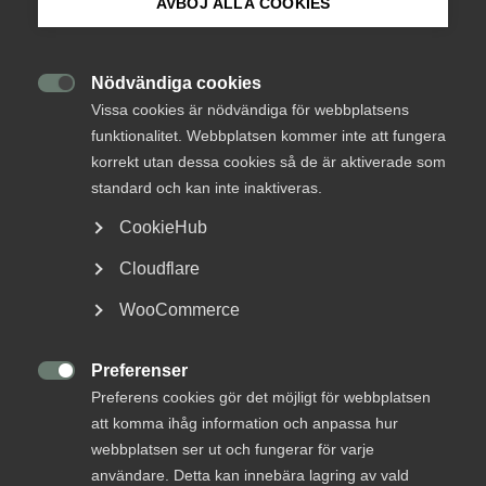
AVBÖJ ALLA COOKIES
Sverige rustar
Om Innovations­företagen
Mina sidor (almega.se)
Nödvändiga cookies
Det försämrade säkerhetspolitiska läget för

Vissa cookies är nödvändiga för webbplatsens
Sverige innebär stora investeringsbehov. Enbart för
funktionalitet. Webbplatsen kommer inte att fungera
det militära benet i totalförsvaret planerar nu
Bli medlem
korrekt utan dessa cookies så de är aktiverade som
Fortifikationsverket investeringar på uppemot 15
standard och kan inte inaktiveras.
miljarder kronor per år för en lång tid framöver. För
Logga in på Arbetsgivarguiden
att koppla ihop beställare och leverantörer
CookieHub
arrangerade Innovationsföretagen därför nyligen
Cloudflare
en marknadsdialog tillsammans med
Sök på innovationsforetagen.se
Fortifikationsverket, Byggföretagen,
WooCommerce
Maskinentreprenörerna, Installatörsföretagen
samt Byggmaterialindustrierna.
Preferenser
Pressrum

Preferens cookies gör det möjligt för webbplatsen
In English
Resiliens
7 maj 2025
Nyheter
att komma ihåg information och anpassa hur
webbplatsen ser ut och fungerar för varje
användare. Detta kan innebära lagring av vald
MER OM RESILIENS