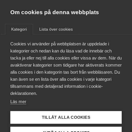
Innovations­företagen
Almega
Om cookies på denna webbplats
/
Aktuellt
/
Nyheter
/
Bli medlem
Kategori
Lista över cookies
Kontakt
Cookies vi använder på webbplatsen är uppdelade i
kategorier och nedan kan du läsa vad de innebär och
tacka ja eller nej till alla cookies eller vissa av dem. När du
Kollektivavtal och försäkringar
avaktiverar kategorier som tidigare har aktiverats kommer
alla cookies i den kategorin tas bort från webbläsaren. Du
Aktuellt
kan även se en lista över alla cookies i varje kategori
tillsammans med detaljerad information i cookie-
Påverkansarbete
deklarationen.
Läs mer
Utbildningar
TILLÅT ALLA COOKIES
Stora affärsmöjligheter för
Från A-Ö
Innovations­företag när