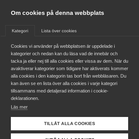
Innovations­företagen
Almega
Om cookies på denna webbplats
/
Aktuellt
/
Nyheter
/
Bli medlem
Kategori
Lista över cookies
Kontakt
Cookies vi använder på webbplatsen är uppdelade i
kategorier och nedan kan du läsa vad de innebär och
tacka ja eller nej till alla cookies eller vissa av dem. När du
Kollektivavtal och försäkringar
avaktiverar kategorier som tidigare har aktiverats kommer
alla cookies i den kategorin tas bort från webbläsaren. Du
Aktuellt
kan även se en lista över alla cookies i varje kategori
tillsammans med detaljerad information i cookie-
Påverkansarbete
deklarationen.
Läs mer
Utbildningar
TILLÅT ALLA COOKIES
Från A-Ö