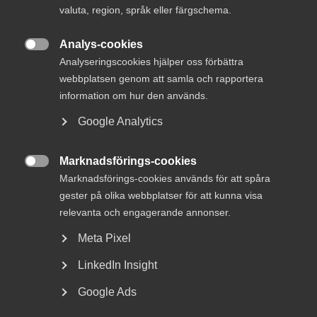
valuta, region, språk eller färgschema.
Forskning och innovation
21 januari
Nyheter
Analys-cookies

Analyseringscookies hjälper oss förbättra
webbplatsen genom att samla och rapportera
MER OM FORSKNING OCH INNOVATION
information om hur den används.
Google Analytics
23 april
Få FoU-avdraget att fungera – innan nya
Marknadsförings-cookies

system införs
Marknadsförings-cookies används för att spåra
gester på olika webbplatser för att kunna visa
relevanta och engagerande annonser.
Meta Pixel
Innovationsföretagen har tidigare ställt sig positiva till de
LinkedIn Insight
förändringar av FoU-avdraget som presenterades i
delbetänkandet (SOU 2025:3). Särskilt betydelsefullt är
Google Ads
förslagen om förtydligade och mer ändamålsenliga