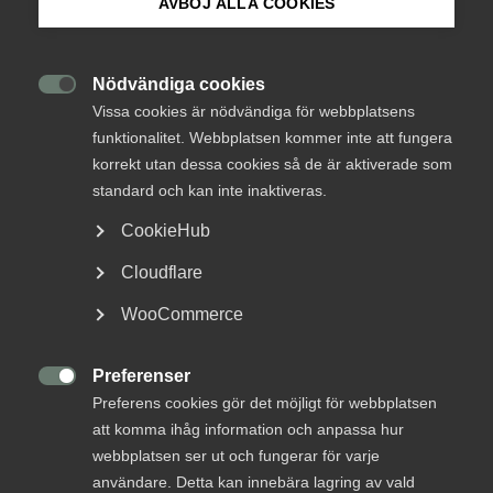
AVBÖJ ALLA COOKIES
Innovations­företagens
Om Innovations­företagen
kommentar till
slutbetänkandet om
Mina sidor (almega.se)
Nödvändiga cookies

skatteincitament för FoU
Vissa cookies är nödvändiga för webbplatsens
funktionalitet. Webbplatsen kommer inte att fungera
Bli medlem
korrekt utan dessa cookies så de är aktiverade som
Utredningen
Skatteincitament för forskning och
standard och kan inte inaktiveras.
utveckling – ett nytt incitament baserat på utgifter
Logga in på Arbetsgivarguiden
CookieHub
för FoU-personal (SOU 2026:1)
har nu presenterats.
Innovationsföretagen välkomnar utredningens
Cloudflare
Sök på innovationsforetagen.se
förslag om ett kompletterande och bredare FoU-
WooCommerce
incitament som utgår från företagens
lönekostnader för FoU-medarbetare. Förslagen – i
form av antingen ett förhöjt kostnadsavdrag eller
Preferenser
Pressrum

en återbetalningsbar skattereduktion – är ett
Preferens cookies gör det möjligt för webbplatsen
In English
viktigt steg för att stärka FoU-investeringarna i
att komma ihåg information och anpassa hur
Sverige och förbättra landets internationella
webbplatsen ser ut och fungerar för varje
konkurrenskraft.
användare. Detta kan innebära lagring av vald