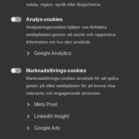
valuta, region, språk eller färgschema.
Anställning och introduktion
Organisationsförändring och uppsägning
Analys-cookies

Analyseringscookies hjälper oss förbättra
Misskötsamhet
webbplatsen genom att samla och rapportera
Semester och ledighet
information om hur den används.
Lönesättning och lönesamtal
Google Analytics
Fokus ligger på vad du som chef behöver göra – när och hur.
Marknadsförings-cookies

Marknadsförings-cookies används för att spåra
Kursledare
gester på olika webbplatser för att kunna visa
relevanta och engagerande annonser.
Viktoria Lundqvist, arbetsrättsjurist och enhetschef,
Meta Pixel
Almega
Maria Elinder, arbetsrättsexpert, Almega och
LinkedIn Insight
förbundsdirektör på Säkerhetsföretagen
Google Ads
Praktiska detaljer