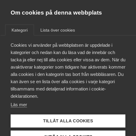
Innovations­företagen
Almega
Om cookies på denna webbplats
/
Kurser & aktiviteter
Bli medlem
Kategori
Lista över cookies
Kontakt
Cookies vi använder på webbplatsen är uppdelade i
kategorier och nedan kan du läsa vad de innebär och
tacka ja eller nej till alla cookies eller vissa av dem. När du
Kollektivavtal och försäkringar
avaktiverar kategorier som tidigare har aktiverats kommer
Våga vara chef
alla cookies i den kategorin tas bort från webbläsaren. Du
Aktuellt
kan även se en lista över alla cookies i varje kategori
tillsammans med detaljerad information i cookie-
Påverkansarbete
deklarationen.
Läs mer
Utbildningar
TILLÅT ALLA COOKIES
Från A-Ö
Att vara chef innebär att hantera många