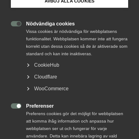
AVBÖJ ALLA COOKIES
Om Innovations­företagen
arbetsrättsliga frågor – ofta parallellt och under
tidspress. I den här kursen får du följa ett fiktivt
företag ovh ta dig an situationer som uppstår längs
Mina sidor (almega.se)
Nödvändiga cookies

vägen. Vad behöver du göra – och när?
Vissa cookies är nödvändiga för webbplatsens
funktionalitet. Webbplatsen kommer inte att fungera
Bli medlem
korrekt utan dessa cookies så de är aktiverade som
Det här är en praktiskt och interaktiv kurs där du som
deltagare får arbeta casebaserat utifrån de vanligaste
standard och kan inte inaktiveras.
arbetsrättsliga situationerna som uppstår från mål- och
Logga in på Arbetsgivarguiden
CookieHub
utvecklingssamtal till uppsägning, semester och
lönesättning.
Cloudflare
Sök på innovationsforetagen.se
Du får en helhetsbild av chefens ansvar och verktyg i
WooCommerce
vardagen, samtidigt som du får konkreta råd kring hur du
hanterar olika situationer i praktiken.
Preferenser
Pressrum

Preferens cookies gör det möjligt för webbplatsen
Innehåll
In English
att komma ihåg information och anpassa hur
webbplatsen ser ut och fungerar för varje
Mål och utvecklingssamtal
användare. Detta kan innebära lagring av vald