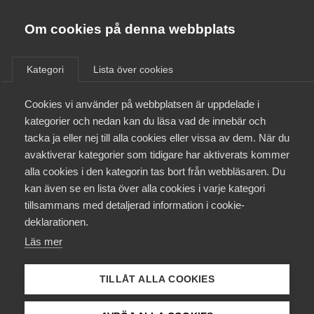
Innovations­företagen
Almega
Om cookies på denna webbplats
/
Aktuellt
/
Debattartiklar
/
Bli medlem
Kategori
Lista över cookies
Kontakt
Cookies vi använder på webbplatsen är uppdelade i
kategorier och nedan kan du läsa vad de innebär och
tacka ja eller nej till alla cookies eller vissa av dem. När du
Kollektivavtal och försäkringar
avaktiverar kategorier som tidigare har aktiverats kommer
alla cookies i den kategorin tas bort från webbläsaren. Du
Aktuellt
kan även se en lista över alla cookies i varje kategori
tillsammans med detaljerad information i cookie-
Påverkansarbete
deklarationen.
Läs mer
Utbildningar
DEBATTARTIKEL:
TILLÅT ALLA COOKIES
Konsultupphandlingar
Från A-Ö
kringgår LOU och sker utan