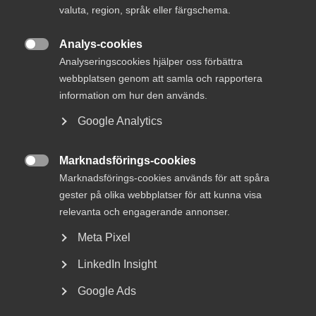
valuta, region, språk eller färgschema.
som på många sätt motverkar en transparent och
väl fungerande upphandlingsprocess. Region
Analys-cookies
Stockholms upphandling av konsulttjänster är ett

Analyseringscookies hjälper oss förbättra
färskt exempel på detta, skriver Magnus Höij och
webbplatsen genom att samla och rapportera
Helena Dahlberg, Innovationsföretagen.
information om hur den används.
Google Analytics
Samtidigt som EU-kommissionen, regering, riksdag med
många fler arbetar för att skapa förutsättningar som ökar
Marknadsförings-cookies
värdeskapande, kvalitet och innovation i det som

Marknadsförings-cookies används för att spåra
upphandlas med offentliga medel, fortsätter fenomenet
gester på olika webbplatser för att kunna visa
konsultmäklare växa fram.
relevanta och engagerande annonser.
Upphandlingarna av konsultmäklare utmanar nu
Meta Pixel
ytterligare gränserna för vad som är tillåtet. En utveckling
som medför problem för hela näringslivet och de enskilda
LinkedIn Insight
arkitekt- och teknikkonsult-företag som vi på
Google Ads
Innovationsföretagen företräder. I slutänden drabbas den
som upphandlar och därmed även skattebetalarna.