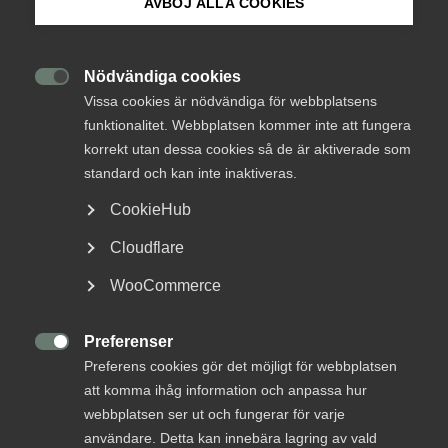
AVBÖJ ALLA COOKIES
Om Innovations­företagen
insyn
Mina sidor (almega.se)
Nödvändiga cookies

Offentlig upphandling
22 maj 2019
Debattartiklar
Vissa cookies är nödvändiga för webbplatsens
funktionalitet. Webbplatsen kommer inte att fungera
Bli medlem
korrekt utan dessa cookies så de är aktiverade som
standard och kan inte inaktiveras.
MER OM OFFENTLIG UPPHANDLING
Logga in på Arbetsgivarguiden
CookieHub
Cloudflare
15 juli
Sök på innovationsforetagen.se
Carlstedt Arkitekter: Med kollektivavtal
WooCommerce
blir det enklare att reda ut även svåra
frågor
Preferenser
Pressrum

Preferens cookies gör det möjligt för webbplatsen
In English
att komma ihåg information och anpassa hur
webbplatsen ser ut och fungerar för varje
användare. Detta kan innebära lagring av vald
Användandet av konsultmäklare är ett fenomen