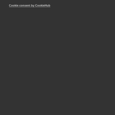
corona-nr-4
Cookie consent by CookieHub
Publicerad:
12 juni 2020
Senast uppdaterad:
5 september 2025
Etiketter:
Covid-19
MER OM STATISTIK
4 mars
Nyheter
Lönekompassen 2026 –
lönestatistik och trender