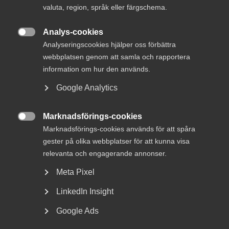
valuta, region, språk eller färgschema.
Innovationsföretagens fjärde Coronarapport visar att
Analys-cookies

pandemins effekter på branschen har varit omfattande.
Analyseringscookies hjälper oss förbättra
Nästan alla företag har påverkats på något sätt. Men man
webbplatsen genom att samla och rapportera
kan ana att läget stabiliserat sig. Andelen företag som
information om hur den används.
fått uppdrag inställda eller uppskjutna ökar inte längre
och andelen företag som tappat i orderingång minskar
Google Analytics
jämfört med den förra mätningen.
Marknadsförings-cookies
Även varsel- och permitteringsintentionerna har minskat

Marknadsförings-cookies används för att spåra
jämfört med föregående undersökning. Branschen ser ut
gester på olika webbplatser för att kunna visa
att ha gått in i ett vänteläge inför hösten. De flesta
relevanta och engagerande annonser.
företag verkar klara sig bra till efter sommaren men sedan
behöver marknaden komma igång igen, uppdragen startas
Meta Pixel
om och ordrarna rulla in.
LinkedIn Insight
Läs rapporten här:
Google Ads
innovationsforetagens-snabbenkat-om-effekterna-av-