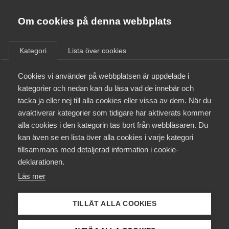
Innovations­företagen
Almega
Om cookies på denna webbplats
/
Aktuellt
/
Nyheter
/
Bli medlem
Kategori
Lista över cookies
Kontakt
Cookies vi använder på webbplatsen är uppdelade i
kategorier och nedan kan du läsa vad de innebär och
tacka ja eller nej till alla cookies eller vissa av dem. När du
Kollektivavtal och försäkringar
avaktiverar kategorier som tidigare har aktiverats kommer
alla cookies i den kategorin tas bort från webbläsaren. Du
Aktuellt
kan även se en lista över alla cookies i varje kategori
tillsammans med detaljerad information i cookie-
Påverkansarbete
deklarationen.
Läs mer
Utbildningar
Viktor Forgacs, Unsplash
TILLÅT ALLA COOKIES
Från A-Ö
Branschen i vänteläge inför