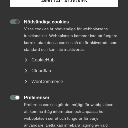
AVBÖJ ALLA COOKIES
Om Innovations­företagen
hösten
Mina sidor (almega.se)
Nödvändiga cookies

Statistik
12 juni 2020
Nyheter
Vissa cookies är nödvändiga för webbplatsens
funktionalitet. Webbplatsen kommer inte att fungera
Bli medlem
korrekt utan dessa cookies så de är aktiverade som
MER OM STATISTIK
standard och kan inte inaktiveras.
Logga in på Arbetsgivarguiden
CookieHub
15 februari 2023
Ny lönestatistik­rapport inför
Cloudflare
Sök på innovationsforetagen.se
lönerevisionen
WooCommerce
Preferenser
Pressrum

Preferens cookies gör det möjligt för webbplatsen
In English
Pandemins effekter på branschen har varit
att komma ihåg information och anpassa hur
omfattande, men man kan ana en stabilisering. Det
webbplatsen ser ut och fungerar för varje
visar Innovationsföretagens Coronarapport.
användare. Detta kan innebära lagring av vald