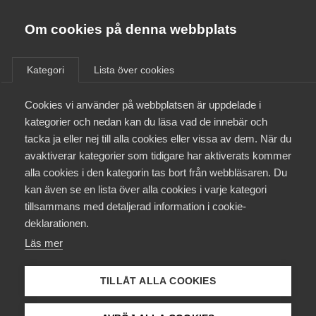
Innovations­företagen
Almega
Om cookies på denna webbplats
/
Aktuellt
/
Övriga marknadsrapporter
/
Bli medlem
Kategori
Lista över cookies
Kontakt
Cookies vi använder på webbplatsen är uppdelade i
kategorier och nedan kan du läsa vad de innebär och
tacka ja eller nej till alla cookies eller vissa av dem. När du
Kollektivavtal och försäkringar
avaktiverar kategorier som tidigare har aktiverats kommer
alla cookies i den kategorin tas bort från webbläsaren. Du
Aktuellt
kan även se en lista över alla cookies i varje kategori
tillsammans med detaljerad information i cookie-
Påverkansarbete
deklarationen.
Läs mer
Utbildningar
TILLÅT ALLA COOKIES
Från A-Ö