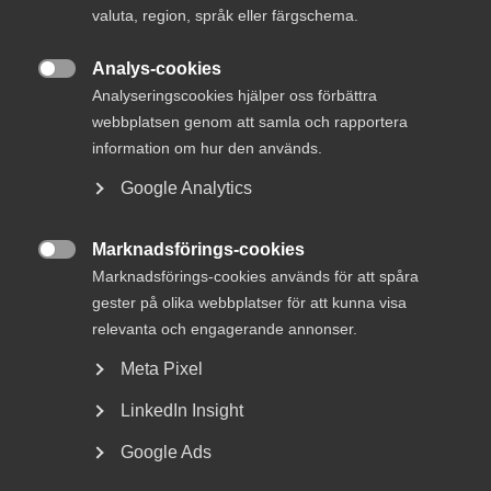
27 maj
valuta, region, språk eller färgschema.
Nya lönekravet riskerar att försvåra
Analys-cookies
rekrytering av ingenjörer

Analyseringscookies hjälper oss förbättra
webbplatsen genom att samla och rapportera
information om hur den används.
Företagstjänster har en nyckelfunktion i ekonomin.
Google Analytics
Det handlar om kunskapsintensiva företag inom bland
annat teknik, IT, arkitekttjänster, transport och
logistik, vars tjänster har hjälpt övriga näringslivet till
Marknadsförings-cookies
sänkta kostnader, höjd kvalitet och ökad

Marknadsförings-cookies används för att spåra
konkurrenskraft. Närmare 900 000 personer arbetar
inom företagstjänster, en fördubbling på 25 år.
gester på olika webbplatser för att kunna visa
relevanta och engagerande annonser.
Europas högsta marginalskatter
Meta Pixel
Trots att värnskatten togs bort 2020 har Sverige
LinkedIn Insight
fortfarande Europas högsta marginalskatter på arbete.
Google Ads
Marginalskatterna är höga för de som arbetar inom
kunskapsintensiva företagstjänster. Sju av tio