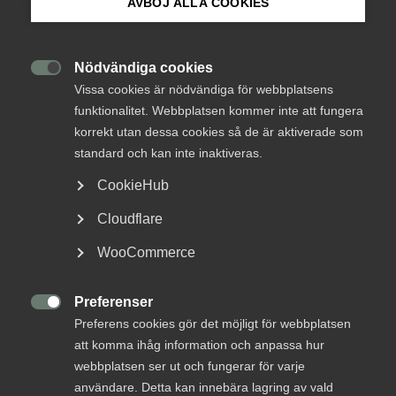
AVBÖJ ALLA COOKIES
Rapport: Tusentals nya jobb i
Om Innovations­företagen
tjänstesektorn med sänkta
marginalskatter
Mina sidor (almega.se)
Nödvändiga cookies

Vissa cookies är nödvändiga för webbplatsens
funktionalitet. Webbplatsen kommer inte att fungera
Sänkta marginalskatter på arbete skulle skapa 9
Bli medlem
korrekt utan dessa cookies så de är aktiverade som
000 nya jobb inom företagstjänster och dess
standard och kan inte inaktiveras.
underleverantörer. Dessutom skulle sänkningen
Logga in på Arbetsgivarguiden
indirekt skapa tusentals fler jobb i övriga delar av
CookieHub
näringslivet. Detta visar en ny rapport från Almega.
Cloudflare
Sök på innovationsforetagen.se
Kompetensförsörjning
WooCommerce
15 september 2021
Övriga marknadsrapporter
Preferenser
Pressrum

Preferens cookies gör det möjligt för webbplatsen
In English
att komma ihåg information och anpassa hur
MER OM KOMPETENSFÖRSÖRJNING
webbplatsen ser ut och fungerar för varje
användare. Detta kan innebära lagring av vald