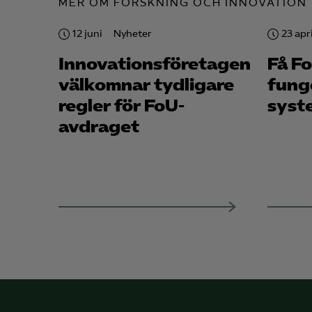
MER OM FORSKNING OCH INNOVATION
12 juni
Nyheter
23 apri
Mar

Mark
Innovations­företagen
Få F
visa
välkomnar tydligare
fung
regler för FoU-
syst
avdraget