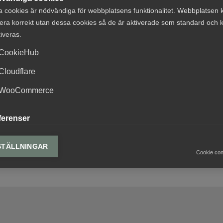
a cookies är nödvändiga för webbplatsens funktionalitet. Webbplatsen 
rapportserie ”Innovation för” som belyser nyskapande
era korrekt utan dessa cookies så de är aktiverade som standard och k
ör” riktar fokus till våra medlemmar och de spännande
tiveras.
d. Under olika teman lyfter rapporterna fram konkreta
både från medlemmarnas egna projekt och röster från
CookieHub
Cloudflare
näringspolitiska frågor som Innovationsföretagen driver 
WooCommerce
ra företag att kunna stärka sin konkurrenskraft.
ferenser
erens cookies gör det möjligt för webbplatsen att komma ihåg informat
ssa hur webbplatsen ser ut och fungerar för varje användare. Detta k
STÄLLNINGAR
Cookie co
ing av vald valuta, region, språk eller färgschema.
lys-cookies
yseringscookies hjälper oss förbättra webbplatsen genom att samla oc
rmation om hur den används.
Google Analytics