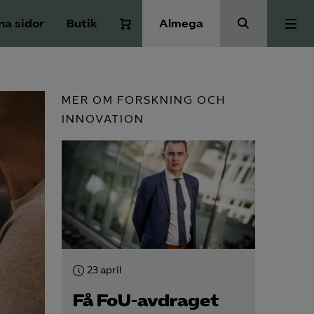
na sidor
Butik
Almega
Bli medlem
MER OM FORSKNING OCH
INNOVATION
Kontakt
Kollektivavtal och försäkringar
Aktuellt
Påverkansarbete
23 april
Få FoU-avdraget