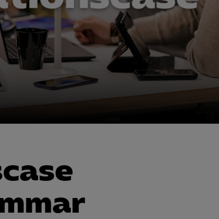
scase
ammar