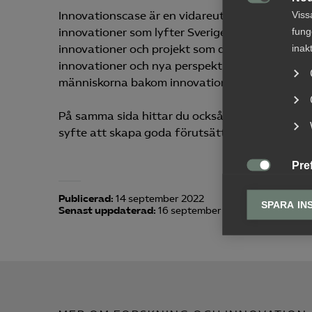

Viss
Innovationscase är en vidareutveckling av vår 
fung
innovationer som lyfter Sverige. ”Innovation f
inak
innovationer och projekt som de alla bidrar me
innovationer och nya perspektiv med exempel 
människorna bakom innovationen.
På samma sida hittar du också de prioriterade 
syfte att skapa goda förutsättningarna för vå
Pre

Pref
Publicerad:
14 september 2022
anpa
SPARA IN
Senast uppdaterad:
16 september 2025
lagr
Ana

Anal
info