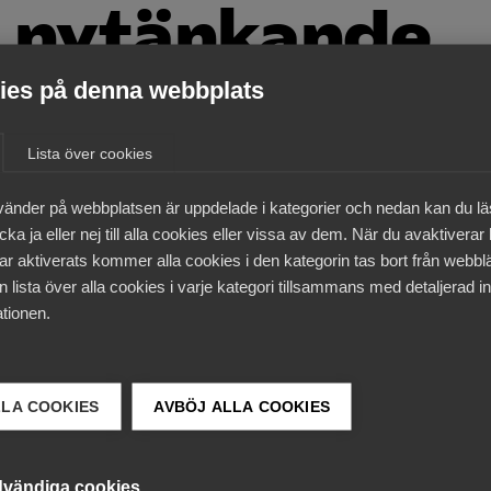
 nytänkande
es på denna webbplats
22
Nyheter
Lista över cookies
lls­utvecklingen framåt genom innovativa projekt. De ska
a medlemsföretag tar fram lösningarna på flera av de stö
amhälls­utveckling.
vänder på webbplatsen är uppdelade i kategorier och nedan kan du l
ka ja eller nej till alla cookies eller vissa av dem. När du avaktiverar
av de nyskapande och spännande projekt som våra medlems
ar aktiverats kommer alla cookies i den kategorin tas bort från webb
ionscase
samlar vi projekt som visar hur våra
 lista över alla cookies i varje kategori tillsammans med detaljerad in
tionen.
 Shelter. Den svenska organisationen Better Shelter arbeta
kringliggande länder genom att tillhandahålla tillfälliga,
LLA COOKIES
AVBÖJ ALLA COOKIES
tvingats fly från kriget är de modulära husen en säker pla
ått tillgång till ett nytt permanent boende. Läs mer om Bett
vändiga cookies