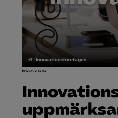
innovationscase
Innovation
uppmärks