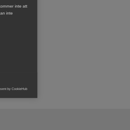
kommer inte att
an inte
– med
ion och
an innebära
nsent by CookieHub
h rapportera