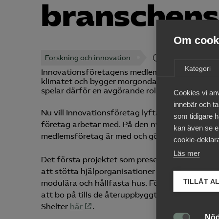
branschens
Om cooki
Forskning och innovation
14 september 20
Kategori
Innovations­företagens medlemmar driver samhä
klimatet och bygger morgondagens städer. Vår
spelar därför en avgörande roll för en hållbar s
Cookies vi an
innebär och tac
Nu vill Innovationsföretag lyfta fram några 
som tidigare h
företag arbetar med. På den nya
sidan
Innovat
kan även se en
medlemsföretag är med och gör skillnad.
cookie-deklara
Läs mer
Det första projektet som presenteras är Better
att stötta hjälporganisationer i Ukraina och om
TILLÅT A
modulära och hållfasta hus. För ukrainare som 
att bo på tills de återuppbyggt sitt hem eller f
Shelter
här
.
Nöd