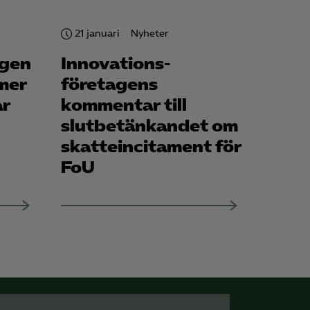
21 januari
Nyheter
för att kunna
ngen
Innovations­
mer
företagens
ar
kommentar till
slutbetänkandet om
skatteincitament för
FoU