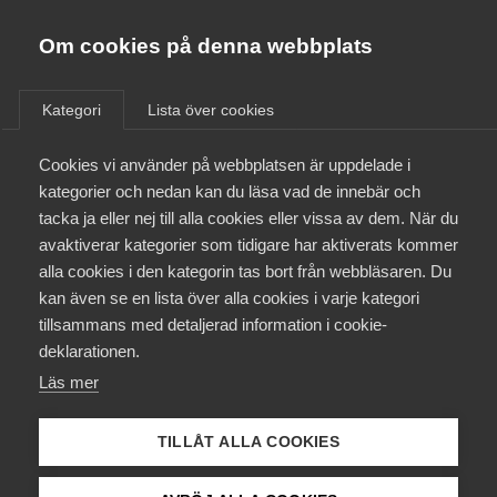
Innovations­företagen
Almega
Om cookies på denna webbplats
/
Aktuellt
/
Rapporter
/
Bli medlem
Kategori
Lista över cookies
Kontakt
Cookies vi använder på webbplatsen är uppdelade i
kategorier och nedan kan du läsa vad de innebär och
Insikt
26 maj 2025
Rapporter
tacka ja eller nej till alla cookies eller vissa av dem. När du
Kollektivavtal och försäkringar
avaktiverar kategorier som tidigare har aktiverats kommer
Insikt 2025
alla cookies i den kategorin tas bort från webbläsaren. Du
Aktuellt
kan även se en lista över alla cookies i varje kategori
tillsammans med detaljerad information i cookie-
Påverkansarbete
Insikt är en rapport från Innovationsföretagen vars
deklarationen.
syfte är att fördjupa kunskapen och förståelsen
Läs mer
Utbildningar
om medlemsföretagens utveckling och
värdeskapande.
TILLÅT ALLA COOKIES
Från A-Ö