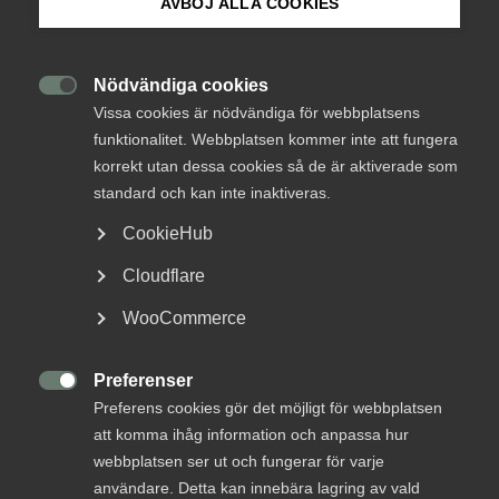
AVBÖJ ALLA COOKIES
Om Innovations­företagen
Insikt handlar bland annat om nya affärsmodeller,
kompetens, digitalisering, F&U-investeringar,
Mina sidor (almega.se)
Nödvändiga cookies
hållbarhetsarbete, kvalitetsarbete och intäktsfördelning

per kundsegment.
Vissa cookies är nödvändiga för webbplatsens
funktionalitet. Webbplatsen kommer inte att fungera
Bli medlem
Rapporten baseras på en medlemsenkät som genomfördes
korrekt utan dessa cookies så de är aktiverade som
under mars-april 2024.
standard och kan inte inaktiveras.
Logga in på Arbetsgivarguiden
CookieHub
Ladda ner Insikt 2025
Cloudflare
Hela rapporten finns att läsa här nedan. Välj mellan pdf-
Sök på innovationsforetagen.se
och PowerPointformat.
WooCommerce
Insikt 2025 (pdf)
Preferenser
Pressrum

Preferens cookies gör det möjligt för webbplatsen
In English
Insikt 2025 (ppt)
att komma ihåg information och anpassa hur
webbplatsen ser ut och fungerar för varje
användare. Detta kan innebära lagring av vald