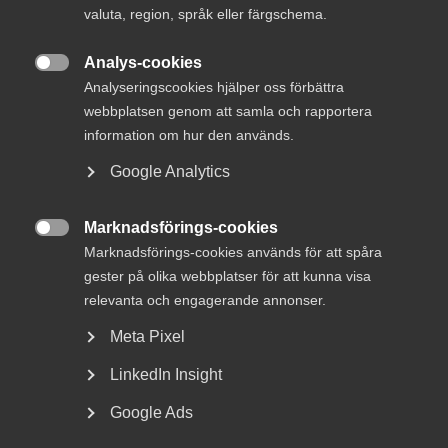
valuta, region, språk eller färgschema.
Läs föregående rapport
Analys-cookies

Analyseringscookies hjälper oss förbättra
webbplatsen genom att samla och rapportera
225 miljarder i förlorad nytta – Tio reformer
information om hur den används.
som kan vända krisen i
transportinfrastrukturen
Google Analytics
Marknadsförings-cookies

Marknadsförings-cookies används för att spåra
Läs nästa rapport
gester på olika webbplatser för att kunna visa
relevanta och engagerande annonser.
Europeisk ingenjörskonsultbransch möter
Meta Pixel
ökad o­säkerhet – Sverige står fortsatt
starkt
LinkedIn Insight
Google Ads