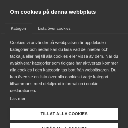
Innovations­företagen
Almega
Om cookies på denna webbplats
/
Aktuellt
/
Nyheter
/
Bli medlem
Kategori
Lista över cookies
Kontakt
Cookies vi använder på webbplatsen är uppdelade i
kategorier och nedan kan du läsa vad de innebär och
tacka ja eller nej till alla cookies eller vissa av dem. När du
Kollektivavtal och försäkringar
avaktiverar kategorier som tidigare har aktiverats kommer
alla cookies i den kategorin tas bort från webbläsaren. Du
Aktuellt
kan även se en lista över alla cookies i varje kategori
tillsammans med detaljerad information i cookie-
Påverkansarbete
deklarationen.
Läs mer
Utbildningar
TILLÅT ALLA COOKIES
Från A-Ö