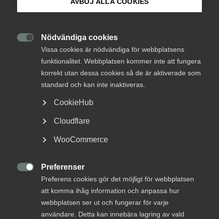
AVBÖJ ALLA COOKIES
Initiativtagare till
Om Innovations­företagen
betaltidskoden bryter mot
sina egna principer
Mina sidor (almega.se)
Nödvändiga cookies

Vissa cookies är nödvändiga för webbplatsens
funktionalitet. Webbplatsen kommer inte att fungera
Flera storbolag som själva tog initiativ till den
Bli medlem
korrekt utan dessa cookies så de är aktiverade som
etiska betaltidskoden har nu förlängt sina
standard och kan inte inaktiveras.
betalningstider kraftigt. I stället för den utlovade
Logga in på Arbetsgivarguiden
maxgränsen på 30 dagar visar årets rapportering
CookieHub
till Bolagsverket att betalningarna i vissa fall dröjer
Cloudflare
upp till 90 dagar – något som slår hårt mot små och
Sök på innovationsforetagen.se
medelstora företag och hotar både
WooCommerce
konkurrenskraft och innovation.
Preferenser
Pressrum
Betaltider

19 november 2025
Nyheter
Preferens cookies gör det möjligt för webbplatsen
In English
att komma ihåg information och anpassa hur
webbplatsen ser ut och fungerar för varje
användare. Detta kan innebära lagring av vald