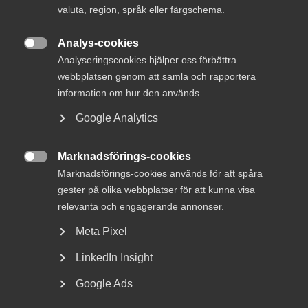
MER OM BETALTIDER
valuta, region, språk eller färgschema.
Analys-cookies
22 december 2025

Analyseringscookies hjälper oss förbättra
Ny statistik: Var tredje faktura betalas
webbplatsen genom att samla och rapportera
för sent av stor­företag
information om hur den används.
Google Analytics
Marknadsförings-cookies
Trots löften om rättvisa och snabba betalningar visar

Marknadsförings-cookies används för att spåra
årets rapportering av betaltider till Bolagsverket att flera
gester på olika webbplatser för att kunna visa
av de storbolag som själva tog initiativ till Sveriges etiska
betaltidskod nu markant har förlängt sina betalningstider.
relevanta och engagerande annonser.
I stället för den utlovade maxgränsen på 30 dagar ligger
Meta Pixel
genomsnittet i flera fall på mellan 60 och 90 dagar – långt
ifrån ambitionen om en mer rättvis och konkurrenskraftig
LinkedIn Insight
affärskultur.
Google Ads
– Max 30 dagar är mer än tillräckligt i en digitaliserad