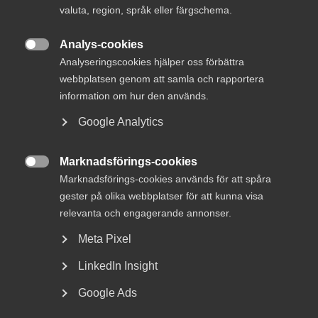
valuta, region, språk eller färgschema.
DEBATT: Låt kapitalet cirkulera snabbare
och investeras
Analys-cookies

Analyseringscookies hjälper oss förbättra
webbplatsen genom att samla och rapportera
information om hur den används.
Sverige behöver fler växande företag, mer
Google Analytics
teknikutveckling och en starkare innovationskraft. För att
det ska bli verklighet krävs dock att företagen har rimliga
förutsättningar att investera, anställa och utveckla nya
Marknadsförings-cookies
lösningar.

Marknadsförings-cookies används för att spåra
gester på olika webbplatser för att kunna visa
I dag utgör långa betaltider ett betydande hinder för
relevanta och engagerande annonser.
många företag. Problemet berör inte bara
tillverkningsindustrin, utan även tjänsteföretag,
Meta Pixel
teknikkonsulter, utvecklingsbolag och andra
LinkedIn Insight
kunskapsintensiva verksamheter. För dessa företag
uppstår kostnaderna omedelbart, framför allt i form av
Google Ads
löner, medan betalningen från kunden ofta dröjer 60, 90
eller ännu fler dagar. Det skapar en obalans som direkt