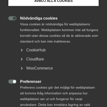
AVBÖJ ALLA COOKIES
Om Innovations­företagen
Sverige bör verka för striktare regler kring
Mina sidor (almega.se)
Nödvändiga cookies
betaltider. Det handlar inte om att öka

Vissa cookies är nödvändiga för webbplatsens
regelbördan, utan om att skapa enklare, rättvisare
funktionalitet. Webbplatsen kommer inte att fungera
och mer effektiva spelregler så att företag kan
Bli medlem
korrekt utan dessa cookies så de är aktiverade som
lägga energi på kunder och innovation i stället för
standard och kan inte inaktiveras.
finansiering och avtalsdiskussioner, skriver Anders
Logga in på Arbetsgivarguiden
Lenhoff, Innovationsföretagen tillsammans med
CookieHub
Fredrik Bromander, Condesign, på DI Debatt.
Cloudflare
Sök på innovationsforetagen.se
Betaltider
1 juni
Debattartiklar
WooCommerce
Preferenser
Pressrum

Preferens cookies gör det möjligt för webbplatsen
MER OM BETALTIDER
In English
att komma ihåg information och anpassa hur
webbplatsen ser ut och fungerar för varje
13 mars
användare. Detta kan innebära lagring av vald