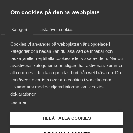
Innovations­företagen
Almega
Om cookies på denna webbplats
/
Aktuellt
/
Debattartiklar
/
Bli medlem
Kategori
Lista över cookies
Kontakt
Cookies vi använder på webbplatsen är uppdelade i
kategorier och nedan kan du läsa vad de innebär och
tacka ja eller nej till alla cookies eller vissa av dem. När du
Kollektivavtal och försäkringar
avaktiverar kategorier som tidigare har aktiverats kommer
alla cookies i den kategorin tas bort från webbläsaren. Du
Aktuellt
kan även se en lista över alla cookies i varje kategori
tillsammans med detaljerad information i cookie-
Påverkansarbete
deklarationen.
Läs mer
Utbildningar
TILLÅT ALLA COOKIES
DEBATT: Rimliga betaltider
Från A-Ö
ökar innovationskraften