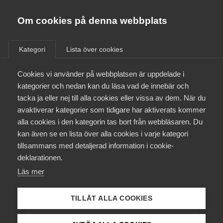
Innovations­företagen
Almega
Om cookies på denna webbplats
/
Aktuellt
/
Debattartiklar
/
Bli medlem
Kategori
Lista över cookies
Kontakt
Cookies vi använder på webbplatsen är uppdelade i
kategorier och nedan kan du läsa vad de innebär och
tacka ja eller nej till alla cookies eller vissa av dem. När du
Kollektivavtal och försäkringar
avaktiverar kategorier som tidigare har aktiverats kommer
alla cookies i den kategorin tas bort från webbläsaren. Du
Aktuellt
kan även se en lista över alla cookies i varje kategori
tillsammans med detaljerad information i cookie-
Påverkansarbete
deklarationen.
Läs mer
Utbildningar
TILLÅT ALLA COOKIES
Från A-Ö