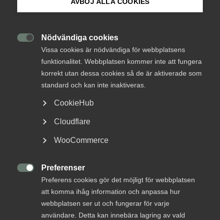
AVBÖJ ALLA COOKIES
DEBATT: Konkurslagen
Om Innovations­företagen
riskerar att straffa seriösa
företag
Mina sidor (almega.se)
Nödvändiga cookies

Vissa cookies är nödvändiga för webbplatsens
funktionalitet. Webbplatsen kommer inte att fungera
Om lagstiftningen inte skyddar löpande leveranser
Bli medlem
korrekt utan dessa cookies så de är aktiverade som
enligt avtal, tvingas företagare i praktiken begå
standard och kan inte inaktiveras.
avtalsbrott så fort ett rykte om ekonomiska
Logga in på Arbetsgivarguiden
problem uppstår. Detta skapar en osäkerhet som
CookieHub
skadar allt från enskilda småföretag till hela
Cloudflare
samhällsbygget och svensk välfärd, skriver
Sök på innovationsforetagen.se
Innovationsföretagen tillsammans med sju
WooCommerce
branschorganisationer på DI Debatt.
Preferenser
Pressrum
Samhällsbyggnad

23 februari
Debattartiklar
Preferens cookies gör det möjligt för webbplatsen
In English
att komma ihåg information och anpassa hur
webbplatsen ser ut och fungerar för varje
användare. Detta kan innebära lagring av vald