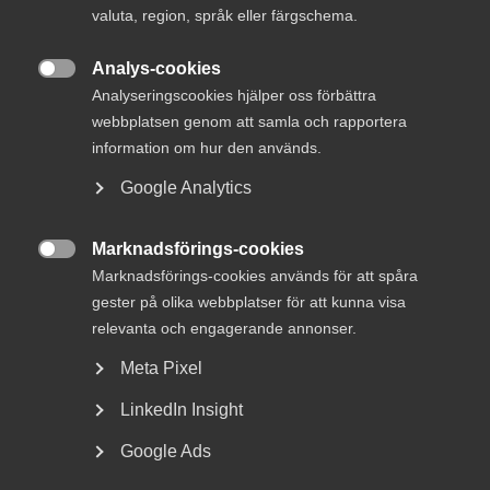
MER OM SAMHÄLLSBYGGNAD
valuta, region, språk eller färgschema.
Analys-cookies
20 april

Analyseringscookies hjälper oss förbättra
DEBATT: Kronofogden måste stoppa
webbplatsen genom att samla och rapportera
stämningarna
information om hur den används.
Google Analytics
Marknadsförings-cookies
I Serneke Sveriges konkurs har förvaltaren lämnat in

Marknadsförings-cookies används för att spåra
återvinningskrav mot cirka 200 företag på sammanlagt
gester på olika webbplatser för att kunna visa
över 3,2 miljarder kronor. Detta drabbar seriösa företag
som enbart gjort sitt jobb, och situationen belyser ett
relevanta och engagerande annonser.
grundläggande problem i hur återvinningsregler tillämpas.
Meta Pixel
Ett antal branschorganisationer varnar i ett upprop för
konsekvenserna av denna praxis.
LinkedIn Insight
Konkurslagstiftningens återvinningsregler finns till för att
Google Ads
förhindra oseriösa aktörer från att tömma ett bolag på