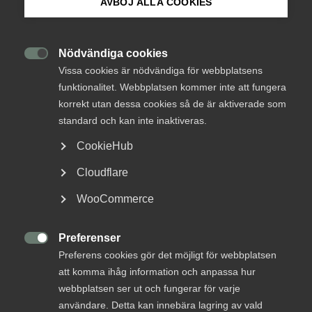
AVBÖJ ALLA COOKIES
Om Innovations­företagen
DEBATT: Sluta räkna
Mina sidor (almega.se)
bostäder, börja räkna
Nödvändiga cookies

Vissa cookies är nödvändiga för webbplatsens
samhällsvärde
funktionalitet. Webbplatsen kommer inte att fungera
Bli medlem
korrekt utan dessa cookies så de är aktiverade som
Sverige behöver inte bara bygga fler bostäder, utan
standard och kan inte inaktiveras.
också fråga sig om det som byggs skapar bättre
Logga in på Arbetsgivarguiden
CookieHub
livsmiljöer, lägre klimatpåverkan och större
samhällsvärde. Bostadspolitiken måste därför sluta
Cloudflare
Sök på innovationsforetagen.se
fastna vid antalet bostäder och i stället bli en
WooCommerce
bredare samhällsbyggnadspolitik, skriver Anders
Persson, Innovationsföretagen, på Bostadspolitik.
Preferenser
Pressrum

Preferens cookies gör det möjligt för webbplatsen
Samhällsbyggnad
10 juni
Debattartiklar
In English
att komma ihåg information och anpassa hur
webbplatsen ser ut och fungerar för varje
användare. Detta kan innebära lagring av vald