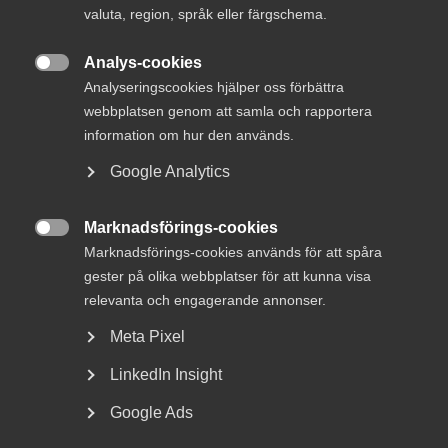
valuta, region, språk eller färgschema.
MER OM SAMHÄLLSBYGGNAD
Analys-cookies
10 juli 2025

Analyseringscookies hjälper oss förbättra
Innovations­företagen tillstyrker
webbplatsen genom att samla och rapportera
Boverkets förslag om certifierade
information om hur den används.
byggprojekterings­företag
Google Analytics
Marknadsförings-cookies

Marknadsförings-cookies används för att spåra
Sverige behöver fler bostäder. Det är svårt att invända mot.
gester på olika webbplatser för att kunna visa
Men när byggandet nu försiktigt börjar ta fart igen behöver
relevanta och engagerande annonser.
vi ställa en större fråga än hur många bostäder som byggs.
Vi måste fråga oss om det vi bygger också skapar bättre
Meta Pixel
livsmiljöer, lägre klimatpåverkan och större samhällsvärde.
LinkedIn Insight
Efter flera svaga år syns en försiktig vändning. Enligt SCB
Google Ads
påbörjades cirka 6 800 bostadslägenheter under första