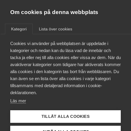
Innovations­företagen
Almega
Om cookies på denna webbplats
/
Aktuellt
/
Debattartiklar
/
Bli medlem
Kategori
Lista över cookies
Kontakt
Cookies vi använder på webbplatsen är uppdelade i
kategorier och nedan kan du läsa vad de innebär och
tacka ja eller nej till alla cookies eller vissa av dem. När du
Kollektivavtal och försäkringar
avaktiverar kategorier som tidigare har aktiverats kommer
alla cookies i den kategorin tas bort från webbläsaren. Du
Aktuellt
kan även se en lista över alla cookies i varje kategori
tillsammans med detaljerad information i cookie-
Påverkansarbete
deklarationen.
Läs mer
Utbildningar
TILLÅT ALLA COOKIES
Från A-Ö