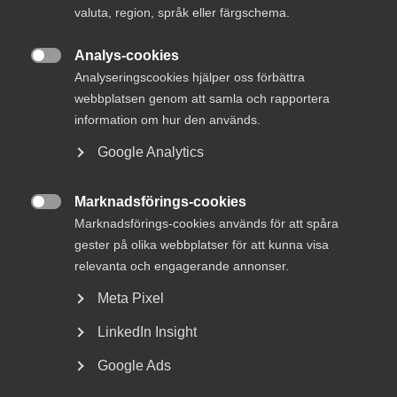
valuta, region, språk eller färgschema.
I förra veckan berättade vi om vår inriktning och
målbild med det nya förbundet. Reaktionerna har
Analys-cookies
varit många och positiva.

Analyseringscookies hjälper oss förbättra
webbplatsen genom att samla och rapportera
information om hur den används.
Att byta namn är svårt och att arbeta in ett nytt namn tar
tid.
Google Analytics
Ändå är det svårt att se hur vi hade kunnat få en bättre
Marknadsförings-cookies
start än den vi fick i förra veckan då vi lämnade vårt gamla

Marknadsförings-cookies används för att spåra
namn och ersatte det med Innovationsföretagen.
gester på olika webbplatser för att kunna visa
relevanta och engagerande annonser.
Responsen har kommit både från medlemmar,
samarbetspartners, fackliga motparter och fler därtill.
Meta Pixel
Självklart finns det en och annan som har varit lite
LinkedIn Insight
frågande, men sammantaget är responsen mycket och
Google Ads
överraskande positiv.