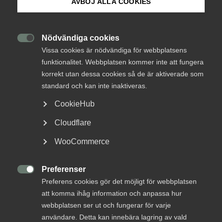
AVBÖJ ALLA COOKIES
logga-med-bakgrund9
Om Innovations­företagen
Respons och reaktioner
Mina sidor (almega.se)
Nödvändiga cookies

Vissa cookies är nödvändiga för webbplatsens
funktionalitet. Webbplatsen kommer inte att fungera
Bli medlem
Fredagsblogg
25 januari 2019
Blogginlägg
korrekt utan dessa cookies så de är aktiverade som
standard och kan inte inaktiveras.
Logga in på Arbetsgivarguiden
CookieHub
MER OM FREDAGSBLOGG
Cloudflare
Sök på innovationsforetagen.se
WooCommerce
8 juli 2022
The Future’s So Bright, I Gotta Wear
Preferenser
Pressrum
Shades

Preferens cookies gör det möjligt för webbplatsen
In English
att komma ihåg information och anpassa hur
webbplatsen ser ut och fungerar för varje
användare. Detta kan innebära lagring av vald