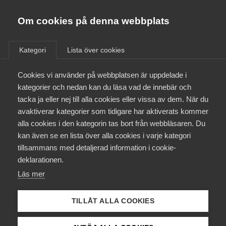
Innovations­företagen
Almega
Om cookies på denna webbplats
/
Aktuellt
/
Blogginlägg
/
Bli medlem
Kategori
Lista över cookies
Kontakt
Cookies vi använder på webbplatsen är uppdelade i
kategorier och nedan kan du läsa vad de innebär och
tacka ja eller nej till alla cookies eller vissa av dem. När du
Kollektivavtal och försäkringar
avaktiverar kategorier som tidigare har aktiverats kommer
alla cookies i den kategorin tas bort från webbläsaren. Du
Aktuellt
kan även se en lista över alla cookies i varje kategori
tillsammans med detaljerad information i cookie-
Påverkansarbete
deklarationen.
Läs mer
Utbildningar
TILLÅT ALLA COOKIES
Från A-Ö