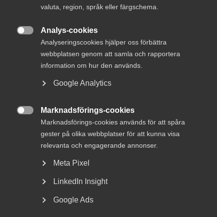
valuta, region, språk eller färgschema.
Det är ingen hemlighet att jag är en stor vän av en fortsatt
Analys-cookies
utbyggnad av svensk järnväg. Inte heller att vi behöver ha

Analyseringscookies hjälper oss förbättra
bättre cykelinfrastruktur på många håll och i många
webbplatsen genom att samla och rapportera
städer.
information om hur den används.
Men helheten är kanske ännu viktigare: sjöfarten,
Google Analytics
biltrafiken, flyget ska tillsammans med tåget och cykeln
ge oss möjlighet till transporter av både människor och
Marknadsförings-cookies
varor.

Marknadsförings-cookies används för att spåra
När nu Arlanda har bekymmer är det därför inget att
gester på olika webbplatser för att kunna visa
glädjas åt.
relevanta och engagerande annonser.
Meta Pixel
I veckan har vi på förbundet besök av våra nordiska
ingenjörskollegor: branschkanslierna och
LinkedIn Insight
styrelserepresentanter från Danmark, Norge, Finland och
Island är på besök.
Google Ads