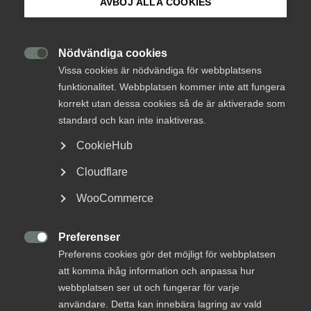
AVBÖJ ALLA COOKIES
Arlanda leder också hem
Om Innovations­företagen
Mina sidor (almega.se)
Nödvändiga cookies
Fredagsblogg
Infrastruktur

Vissa cookies är nödvändiga för webbplatsens
17 juni 2022
Blogginlägg
funktionalitet. Webbplatsen kommer inte att fungera
Bli medlem
korrekt utan dessa cookies så de är aktiverade som
standard och kan inte inaktiveras.
MER OM FREDAGSBLOGG
Logga in på Arbetsgivarguiden
CookieHub
Cloudflare
Sök på innovationsforetagen.se
10 juni 2022
WooCommerce
”Footprint” OCH ”Handprint”
Preferenser
Pressrum

Preferens cookies gör det möjligt för webbplatsen
In English
att komma ihåg information och anpassa hur
Svensk infrastruktur behöver fungera bättre. Det
webbplatsen ser ut och fungerar för varje
inkluderar våra flygplatser.
användare. Detta kan innebära lagring av vald