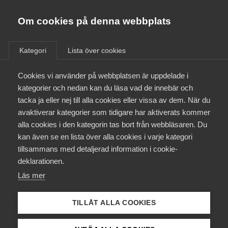
Innovations­företagen
Almega
Om cookies på denna webbplats
/
Aktuellt
/
Blogginlägg
/
Bli medlem
Kategori
Lista över cookies
Kontakt
Cookies vi använder på webbplatsen är uppdelade i
kategorier och nedan kan du läsa vad de innebär och
tacka ja eller nej till alla cookies eller vissa av dem. När du
Kollektivavtal och försäkringar
avaktiverar kategorier som tidigare har aktiverats kommer
alla cookies i den kategorin tas bort från webbläsaren. Du
Aktuellt
kan även se en lista över alla cookies i varje kategori
tillsammans med detaljerad information i cookie-
Påverkansarbete
deklarationen.
Läs mer
Utbildningar
TILLÅT ALLA COOKIES
Från A-Ö