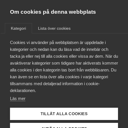
Innovations­företagen
Almega
Om cookies på denna webbplats
/
Aktuellt
/
Blogginlägg
/
Bli medlem
Kategori
Lista över cookies
Kontakt
Cookies vi använder på webbplatsen är uppdelade i
kategorier och nedan kan du läsa vad de innebär och
tacka ja eller nej till alla cookies eller vissa av dem. När du
Kollektivavtal och försäkringar
avaktiverar kategorier som tidigare har aktiverats kommer
alla cookies i den kategorin tas bort från webbläsaren. Du
Aktuellt
kan även se en lista över alla cookies i varje kategori
tillsammans med detaljerad information i cookie-
Påverkansarbete
deklarationen.
Läs mer
Utbildningar
TILLÅT ALLA COOKIES
Från A-Ö