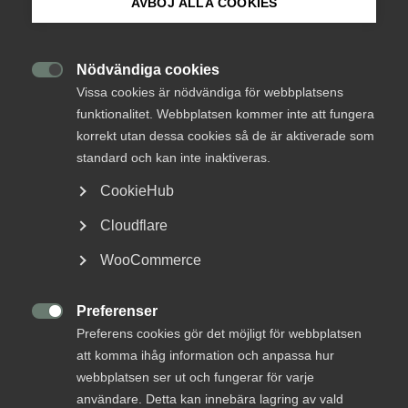
AVBÖJ ALLA COOKIES
Ny styrelse – mer
Om Innovations­företagen
erfarenheter och perspektiv
Mina sidor (almega.se)
Nödvändiga cookies

Vissa cookies är nödvändiga för webbplatsens
Fredagsblogg
13 maj 2022
Blogginlägg
funktionalitet. Webbplatsen kommer inte att fungera
Bli medlem
korrekt utan dessa cookies så de är aktiverade som
standard och kan inte inaktiveras.
Logga in på Arbetsgivarguiden
MER OM FREDAGSBLOGG
CookieHub
Cloudflare
Sök på innovationsforetagen.se
17 juni 2022
WooCommerce
Arlanda leder också hem
Preferenser
Pressrum

Preferens cookies gör det möjligt för webbplatsen
In English
att komma ihåg information och anpassa hur
I veckan fick förbundet en ny ordförande – och
webbplatsen ser ut och fungerar för varje
delvis även en ny styrelse. Det lägger grunden för
användare. Detta kan innebära lagring av vald