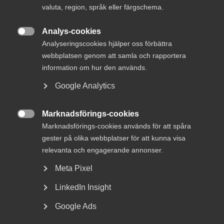
ett fortsatt framgångsrikt arbete.
valuta, region, språk eller färgschema.
Analys-cookies

I går, torsdag, hölls stämma i Innovationsföretagen. Som
Analyseringscookies hjälper oss förbättra
vanligt avhandlades ekonomi, fjolårets verksamhet
webbplatsen genom att samla och rapportera
summerades och planerna för det kommande året
information om hur den används.
presenterades.
Google Analytics
Därtill valdes en ny styrelse för förbundet, delvis med
bekanta ansikten, men delvis även med nya.
Marknadsförings-cookies

Marknadsförings-cookies används för att spåra
Ny i ordföranderollen är Sara Lindmark, sedan tidigare
gester på olika webbplatser för att kunna visa
styrelseledamot. Hon är vd för Together Tech, ett av våra
relevanta och engagerande annonser.
medlemsföretag inom tech-sektorn, med kunder inom
flera sektorer inom industrin.
Meta Pixel
LinkedIn Insight
Sara Lindmark kommer även att ta plats i Almega ABs och
Svenskt Näringslivs styrelse och på så sätt fortsätta det
Google Ads
arbete som tidigare ordföranden, Charlotte Bergman,
gjort, för att stärka samverkan mellan förbund och