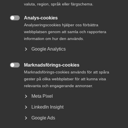
valuta, region, språk eller färgschema.
MER OM KOMPETENSFÖRSÖRJNING
Analys-cookies

Analyseringscookies hjälper oss förbättra
webbplatsen genom att samla och rapportera
27 maj
information om hur den används.
Nya lönekravet riskerar att försvåra
Google Analytics
rekrytering av ingenjörer
Marknadsförings-cookies

Marknadsförings-cookies används för att spåra
gester på olika webbplatser för att kunna visa
— Svensk innovationskraft måste stärkas och
relevanta och engagerande annonser.
kompetensförsörjningen spelar här en avgörande roll. Fler
tekniker och naturvetare måste examineras från svenska
Meta Pixel
lärosäten och en nationell strategi för att främja
högkvalificerad kompetensinvandring till Sverige behöver
LinkedIn Insight
komma på plats snarast. Annars kommer vi att tappa både
Google Ads
arbetstillfällen och konkurrenskraft, säger Elin Lydahl,
förbundsdirektör på Innovationsföretagen.