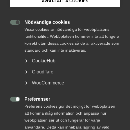
AVBÖJ ALLA COOKIES
Kompetens­brist stoppar
Om Innovations­företagen
forskningssatsningar i vart
Mina sidor (almega.se)
Nödvändiga cookies
tredje företag

Vissa cookies är nödvändiga för webbplatsens
funktionalitet. Webbplatsen kommer inte att fungera
Bli medlem
När svenska arkitekt- och ingenjörsföretag vill öka
korrekt utan dessa cookies så de är aktiverade som
sina satsningar på forskning och utveckling, är
standard och kan inte inaktiveras.
bristen på kompetens ett av de största hindren. En
Logga in på Arbetsgivarguiden
CookieHub
tredjedel av dessa företag skulle investera mer i
forskning och innovation om de kunde rekrytera
Cloudflare
Sök på innovationsforetagen.se
rätt kompetens. Det visar en ny
WooCommerce
medlemsundersökning från Innovationsföretagen.
Preferenser
Forskning och innovation
Pressrum

Preferens cookies gör det möjligt för webbplatsen
In English
Kompetensförsörjning
att komma ihåg information och anpassa hur
webbplatsen ser ut och fungerar för varje
31 maj 2024
Pressmeddelanden
användare. Detta kan innebära lagring av vald