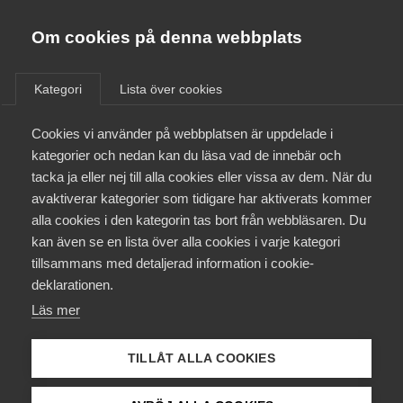
Innovations­företagen
Almega
Om cookies på denna webbplats
/
Aktuellt
/
Pressmeddelanden
/
Bli medlem
Kategori
Lista över cookies
Kontakt
Cookies vi använder på webbplatsen är uppdelade i
kategorier och nedan kan du läsa vad de innebär och
tacka ja eller nej till alla cookies eller vissa av dem. När du
Kollektivavtal och försäkringar
avaktiverar kategorier som tidigare har aktiverats kommer
alla cookies i den kategorin tas bort från webbläsaren. Du
Aktuellt
kan även se en lista över alla cookies i varje kategori
tillsammans med detaljerad information i cookie-
Påverkansarbete
deklarationen.
Läs mer
Utbildningar
TILLÅT ALLA COOKIES
Från A-Ö