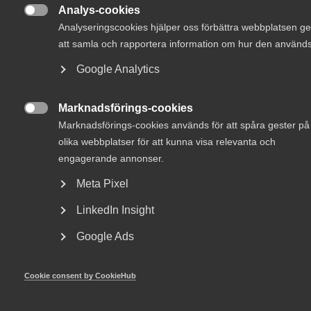
Analys-cookies
attraktivare arbetsplatser.

Analyseringscookies hjälper oss förbättra webbplatsen 
att samla och rapportera information om hur den används
Mångfald innebär ökad lönsamhet, mer innovation och
Google Analytics
attraktivare arbetsplatser. Det gäller i hela näringslivet.
Fler nyanser och fler perspektiv skapar bättre lösningar.
Marknadsförings-cookies
Men hur kan innovation också bidra till att öka mångfalden

Marknadsförings-cookies används för att spåra gester på
i samhället? Hur utvecklar vi samhällen så att de blir
inkluderande och skapar högre livskvalitet för alla?
olika webbplatser för att kunna visa relevanta och
engagerande annonser.
De här frågorna diskuterades i ett webbinarium som hölls
Meta Pixel
tisdagen den 9 november. Deltog i seminariet gjorde:
LinkedIn Insight
Malin Lindberg
, professor Luleå universitet forskar inom
inkluderande innovation och organisation
Google Ads
Teresa Lindholm
, utvecklingsansvarig, White Arkitekter
Alexander Trimboli
, arkitekt SAR/MSA, BBH Arkitektur
Cookie consent by CookieHub
Emma Newman,
utvecklingsstrateg
samhällstillgänglighet, Sweco