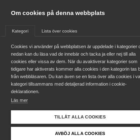
Innovations­företagen
Almega
Om cookies på denna webbplats
/
Aktuellt
/
Nyheter
/
Bli medlem
Kategori
Lista över cookies
Kontakt
Cookies vi använder på webbplatsen är uppdelade i kategorier 
nedan kan du läsa vad de innebär och tacka ja eller nej till alla
cookies eller vissa av dem. När du avaktiverar kategorier som
Kollektivavtal och försäkringar
tidigare har aktiverats kommer alla cookies i den kategorin tas b
från webbläsaren. Du kan även se en lista över alla cookies i va
Aktuellt
kategori tillsammans med detaljerad information i cookie-
deklarationen.
Påverkansarbete
Läs mer
Utbildningar
TILLÅT ALLA COOKIES
WEBBINARIE: Hur kan
Från A-Ö
AVBÖJ ALLA COOKIES
innovationer bidra till en ökad