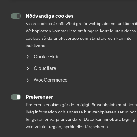
Om Innovations­företagen
mångfald i samhället?
Nödvändiga cookies

Mina sidor (almega.se)
Vissa cookies är nödvändiga för webbplatsens funktionalit
Mångfald
9 november 2021
Nyheter
Webbplatsen kommer inte att fungera korrekt utan dessa
cookies så de är aktiverade som standard och kan inte
Bli medlem
inaktiveras.
CookieHub
MER OM MÅNGFALD
Logga in på Arbetsgivarguiden
Cloudflare
4 september 2024
Sök på innovationsforetagen.se
WooCommerce
Ta chansen att öppna dörren för nästa
generations ingenjörer
Preferenser

Preferens cookies gör det möjligt för webbplatsen att k
Pressrum
ihåg information och anpassa hur webbplatsen ser ut och
In English
fungerar för varje användare. Detta kan innebära lagring
vald valuta, region, språk eller färgschema.
Nya lösningar kräver nya perspektiv – det skapar
både bättre lönsamhet, mer innovation och