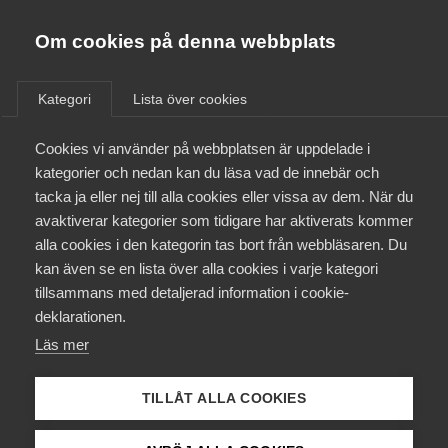
Innovations­företagen
Almega
Om cookies på denna webbplats
/
Aktuellt
/
Nyheter
/
Bli medlem
Kategori
Lista över cookies
Kontakt
Cookies vi använder på webbplatsen är uppdelade i
kategorier och nedan kan du läsa vad de innebär och
tacka ja eller nej till alla cookies eller vissa av dem. När du
Kollektivavtal och försäkringar
avaktiverar kategorier som tidigare har aktiverats kommer
alla cookies i den kategorin tas bort från webbläsaren. Du
Aktuellt
kan även se en lista över alla cookies i varje kategori
tillsammans med detaljerad information i cookie-
Påverkansarbete
deklarationen.
Läs mer
Utbildningar
Stockholm Pride
TILLÅT ALLA COOKIES
Från A-Ö
Pride: Sätt färg på staden