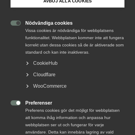
AVBÖJ ALLA COOKIES
Om Innovations­företagen
med inkluderande arkitektur
Mina sidor (almega.se)
Nödvändiga cookies

Mångfald
3 augusti 2022
Nyheter
Vissa cookies är nödvändiga för webbplatsens
funktionalitet. Webbplatsen kommer inte att fungera
Bli medlem
korrekt utan dessa cookies så de är aktiverade som
standard och kan inte inaktiveras.
MER OM MÅNGFALD
Logga in på Arbetsgivarguiden
CookieHub
Cloudflare
9 november 2021
Sök på innovationsforetagen.se
Mångfald är en förutsättning för
WooCommerce
innovationskraft – ny rapport visar
vägen framåt
Preferenser
Pressrum

Preferens cookies gör det möjligt för webbplatsen
In English
att komma ihåg information och anpassa hur
webbplatsen ser ut och fungerar för varje
användare. Detta kan innebära lagring av vald
På ett webbinarium under Stockholm Pride