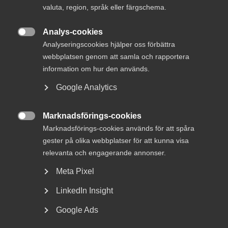
valuta, region, språk eller färgschema.
diskuterade vi hur arkitekt- och
ingenjörsbranschen kan sätta färg på staden och
Analys-cookies
motarbeta de fördomar som håller tillbaka

Analyseringscookies hjälper oss förbättra
enskilda.
webbplatsen genom att samla och rapportera
information om hur den används.
Arkitekt- och ingenjörsföretag utformar framtidens
Google Analytics
samhälle. De är med och planerar, designar och konstruerar
moderna lösningar för infrastruktur, arbetsplatser,
Marknadsförings-cookies
idrottsanläggningar, offentliga miljöer och mycket annat

Marknadsförings-cookies används för att spåra
som berör allas vardag.
gester på olika webbplatser för att kunna visa
relevanta och engagerande annonser.
Därför är det viktigt att dessa lösningar skapar så öppna
och inkluderande städer som möjligt för att alla ska känna
Meta Pixel
sig välkomna. Hur får vi moderna platser som ger trygghet
för både minoriteter och majoriteter?
LinkedIn Insight
Google Ads
Med oss i panelen har vi:
– Teresa Lindholm, specialist social hållbarhet White