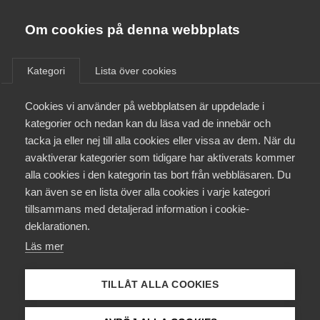
Innovations­företagen
Almega
Om cookies på denna webbplats
/
Aktuellt
/
Nyheter
/
Bli medlem
Kategori
Lista över cookies
Kontakt
Cookies vi använder på webbplatsen är uppdelade i
kategorier och nedan kan du läsa vad de innebär och
tacka ja eller nej till alla cookies eller vissa av dem. När du
Kollektivavtal och försäkringar
avaktiverar kategorier som tidigare har aktiverats kommer
alla cookies i den kategorin tas bort från webbläsaren. Du
Aktuellt
kan även se en lista över alla cookies i varje kategori
tillsammans med detaljerad information i cookie-
Påverkansarbete
deklarationen.
Läs mer
Utbildningar
Ta chansen att öppna dörren
TILLÅT ALLA COOKIES
Från A-Ö
för nästa generations