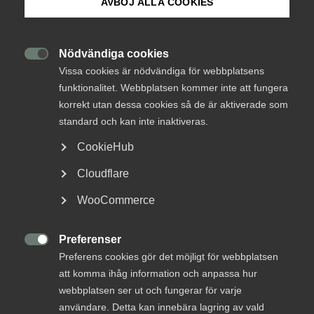
ingenjörer
AVBÖJ ALLA COOKIES
Om Innovations­företagen
Nu är det återigen dags för Sveriges näringsliv att
Mina sidor (almega.se)
Nödvändiga cookies
göra en konkret insats för en jämställd

Vissa cookies är nödvändiga för webbplatsens
ingenjörsbransch och medverka i IGEday –
funktionalitet. Webbplatsen kommer inte att fungera
Introduce a Girl to Engineering day.
Bli medlem
korrekt utan dessa cookies så de är aktiverade som
standard och kan inte inaktiveras.
Mångfald
4 september 2024
Nyheter
Logga in på Arbetsgivarguiden
CookieHub
Cloudflare
Sök på innovationsforetagen.se
WooCommerce
MER OM MÅNGFALD
Preferenser
Pressrum
3 augusti 2022

Preferens cookies gör det möjligt för webbplatsen
In English
Pride: Sätt färg på staden med
att komma ihåg information och anpassa hur
inkluderande arkitektur
webbplatsen ser ut och fungerar för varje
användare. Detta kan innebära lagring av vald