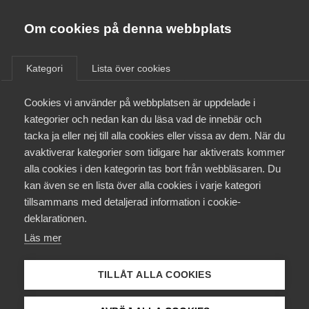
Innovations­företagen
Almega
Om cookies på denna webbplats
/
Aktuellt
/
Debattartiklar
/
Bli medlem
Kategori
Lista över cookies
Kontakt
Cookies vi använder på webbplatsen är uppdelade i
kategorier och nedan kan du läsa vad de innebär och
tacka ja eller nej till alla cookies eller vissa av dem. När du
Kollektivavtal och försäkringar
avaktiverar kategorier som tidigare har aktiverats kommer
alla cookies i den kategorin tas bort från webbläsaren. Du
Aktuellt
kan även se en lista över alla cookies i varje kategori
tillsammans med detaljerad information i cookie-
Påverkansarbete
deklarationen.
Läs mer
Utbildningar
TILLÅT ALLA COOKIES
Från A-Ö