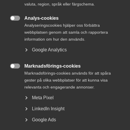
valuta, region, språk eller färgschema.
28 mars 2025
Analys-cookies
Klimat­politiska rådets rapport: Sverige

Analyseringscookies hjälper oss förbättra
halkar efter – innovationssektorn redo
webbplatsen genom att samla och rapportera
att ta täten
information om hur den används.
Google Analytics
Marknadsförings-cookies
Hälften av Sveriges byggnader måste energieffektiviseras

Marknadsförings-cookies används för att spåra
till 2030 och i början av oktober presenterade
Boverket
och Energimyndigheten underlag till den kommande
gester på olika webbplatser för att kunna visa
nationella renoveringsplanen.
relevanta och engagerande annonser.
Meta Pixel
Rapporterna innehöll värdefulla fakta och viktiga analyser,
men konkreta förslag till planen dröjer. Det är
LinkedIn Insight
oroväckande.
Google Ads
Medan beslut skjuts på framtiden tickar klockan mot både