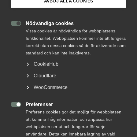
AVBÖJ ALLA COOKIES
DEBATT: Utan tydliga
Om Innovations­företagen
spelregler stannar
energieffektiviseringen
Mina sidor (almega.se)
Nödvändiga cookies

Vissa cookies är nödvändiga för webbplatsens
funktionalitet. Webbplatsen kommer inte att fungera
Trots myndigheternas viktiga analyser saknas
Bli medlem
korrekt utan dessa cookies så de är aktiverade som
politisk beslutsamhet för den nationella
standard och kan inte inaktiveras.
byggrenoveringsplanen. Varje år av passivitet
Logga in på Arbetsgivarguiden
riskerar öka kostnaderna och underminera
CookieHub
klimatmål och svensk konkurrenskraft, skriver
Cloudflare
företrädare för initiativet Energirenovera Sverige
Sök på innovationsforetagen.se
på Altinget Debatt.
WooCommerce
Klimat
23 oktober 2025
Debattartiklar
Preferenser
Pressrum

Preferens cookies gör det möjligt för webbplatsen
In English
att komma ihåg information och anpassa hur
webbplatsen ser ut och fungerar för varje
MER OM KLIMAT
användare. Detta kan innebära lagring av vald