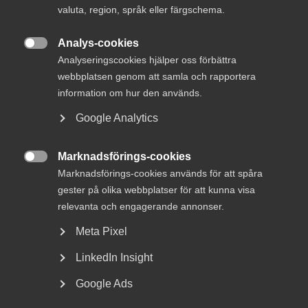
valuta, region, språk eller färgschema.
Analys-cookies

Analyseringscookies hjälper oss förbättra
webbplatsen genom att samla och rapportera
information om hur den används.
11 juli 2025
Nyheter
Google Analytics
EU-parlamentet vill modernisera
offentlig upphandling –
Marknadsförings-cookies

Innovations­företagen välkomnar
Marknadsförings-cookies används för att spåra
rapporten
gester på olika webbplatser för att kunna visa
relevanta och engagerande annonser.
EU-parlamentets utskott för den inre marknaden och
Meta Pixel
konsumentskydd (IMCO) har röstat igenom en rapport som
visar vägen för nästa stora översyn av EU:s
LinkedIn Insight
upphandlingsdirektiv. I rapporten föreslås att större vikt
ska läggas vid kvalitetskriterier och förhållandet mellan
Google Ads
pris och kvalitet, i stället för att upphandlingar i första