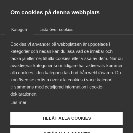
Innovations­företagen
Almega
Om cookies på denna webbplats
Bli medlem
Kategori
Lista över cookies
EU
Kontakt
Cookies vi använder på webbplatsen är uppdelade i
kategorier och nedan kan du läsa vad de innebär och
tacka ja eller nej till alla cookies eller vissa av dem. När du
Kollektivavtal och försäkringar
avaktiverar kategorier som tidigare har aktiverats kommer
alla cookies i den kategorin tas bort från webbläsaren. Du
Aktuellt
kan även se en lista över alla cookies i varje kategori
tillsammans med detaljerad information i cookie-
Påverkansarbete
deklarationen.
Läs mer
Utbildningar
TILLÅT ALLA COOKIES
Från A-Ö