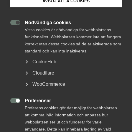
AVBÖJ ALLA COOKIES
Om Innovations­företagen
28 oktober 2025
Nyheter
Mina sidor (almega.se)
Sverige halkar efter
Nödvändiga cookies

Vissa cookies är nödvändiga för webbplatsens
i regelförenkling
funktionalitet. Webbplatsen kommer inte att fungera
Bli medlem
korrekt utan dessa cookies så de är aktiverade som
Sverige halkar efter i arbetet med att förenkla regler. För
att stärka Europas innovationskraft och konkurrenskraft
standard och kan inte inaktiveras.
krävs ett tydligt ledarskap från Sverige i EU:s
Logga in på Arbetsgivarguiden
CookieHub
regelförenklingsarbete. En ny rapport visar att
regelbördan ökar – något som hotar tillväxt, export och
Cloudflare
Sök på innovationsforetagen.se
hållbar utveckling.
WooCommerce
Preferenser
Pressrum

Preferens cookies gör det möjligt för webbplatsen
In English
att komma ihåg information och anpassa hur
webbplatsen ser ut och fungerar för varje
användare. Detta kan innebära lagring av vald