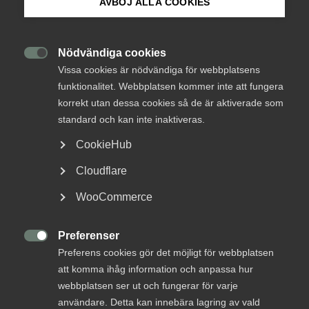
AVBÖJ ALLA COOKIES
Om Innovations­företagen
Mina sidor (almega.se)
Nödvändiga cookies

Vissa cookies är nödvändiga för webbplatsens
funktionalitet. Webbplatsen kommer inte att fungera
Bli medlem
korrekt utan dessa cookies så de är aktiverade som
standard och kan inte inaktiveras.
Logga in på Arbetsgivarguiden
CookieHub
Cloudflare
Sök på innovationsforetagen.se
WooCommerce
Preferenser
Pressrum

Preferens cookies gör det möjligt för webbplatsen
In English
att komma ihåg information och anpassa hur
webbplatsen ser ut och fungerar för varje
användare. Detta kan innebära lagring av vald