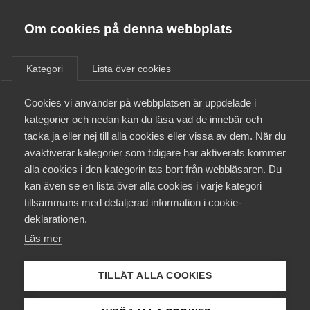
Innovations­företagen
Almega
Om cookies på denna webbplats
Konsultmäklare
Bli medlem
Kategori
Lista över cookies
Kontakt
Cookies vi använder på webbplatsen är uppdelade i
Samtidigt som EU-kommissionen, regering och
kategorier och nedan kan du läsa vad de innebär och
tacka ja eller nej till alla cookies eller vissa av dem. När du
riksdag arbetar med att skapa förutsättningar
Kollektivavtal och försäkringar
avaktiverar kategorier som tidigare har aktiverats kommer
som ökar värdeskapande, kvalitet och innovation i
alla cookies i den kategorin tas bort från webbläsaren. Du
upphandlingar, så växer fenomenet konsultmäklare
Aktuellt
kan även se en lista över alla cookies i varje kategori
fram, vilket snarare motverkar värdeskapande och
tillsammans med detaljerad information i cookie-
kvalitet i upphandlingar. Marknaden för
Påverkansarbete
deklarationen.
konsultmäklare ökar snabbt och den här
Läs mer
utvecklingen medför problem för många arkitekter
Utbildningar
och teknikkonsulter.
TILLÅT ALLA COOKIES
Från A-Ö