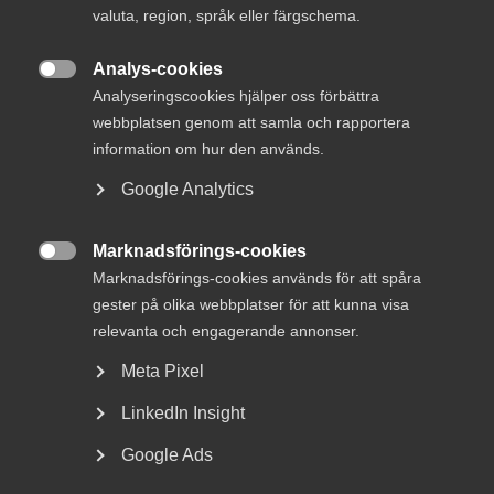
valuta, region, språk eller färgschema.
Analys-cookies

Analyseringscookies hjälper oss förbättra
webbplatsen genom att samla och rapportera
information om hur den används.
Google Analytics
2024: Bristande transparens i
offentlig upphandling ett utbrett
Marknadsförings-cookies
problem

Marknadsförings-cookies används för att spåra
gester på olika webbplatser för att kunna visa
Nya siffror från Innovationsföretagen visar att
relevanta och engagerande annonser.
upphandlingar via konsultmäklare i offentliga
Meta Pixel
upphandlingar uppgår till ett värde av 7 miljarder kronor.
Detta upplägg skapar stora problem för transparens och
LinkedIn Insight
rättssäkerhet. Innovationsföretagen efterlyser skärpta
regler samt ökad insyn för att garantera en rättvis och
Google Ads
effektiv upphandling.