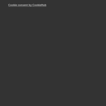
Cookie consent by CookieHub
Ladda ner rapporten