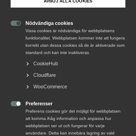
Försäkringar för
AVBÖJ ALLA COOKIES
Om Innovations­företagen
medlemmar
Mina sidor (almega.se)
Nödvändiga cookies

Vissa cookies är nödvändiga för webbplatsens
funktionalitet. Webbplatsen kommer inte att fungera
Som medlem i Innovations­företagen har du
Bli medlem
korrekt utan dessa cookies så de är aktiverade som
möjlighet att teckna vår förmånliga bransch­
standard och kan inte inaktiveras.
anpassade företagsförsäkring med fokus på
Logga in på Arbetsgivarguiden
konsultansvar och en förmånlig
CookieHub
sjukvårdsförsäkring. Medlemmar med
Cloudflare
kollektivavtal har även skyldighet att teckna de
Sök på innovationsforetagen.se
förmånliga kollektivavtalade försäkringar som
WooCommerce
ger arbetsgivare och anställda stöd vid
arbetsbrist, arbetsskada, dödsfall, sjukdom och
Preferenser
Pressrum
ålderspension.

Preferens cookies gör det möjligt för webbplatsen
In English
att komma ihåg information och anpassa hur
webbplatsen ser ut och fungerar för varje
Inte medlem ännu? Läs mer här!
användare. Detta kan innebära lagring av vald