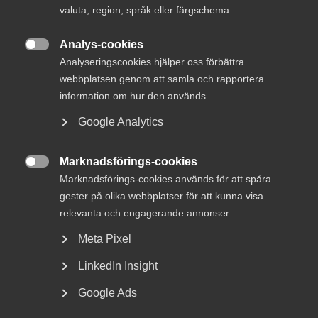
valuta, region, språk eller färgschema.
Kombinerad företags- och
Analys-cookies

konsultansvarsförsäkring samt
Analyseringscookies hjälper oss förbättra
webbplatsen genom att samla och rapportera
sjukvårdsförsäkring
information om hur den används.
Innovationsföretagen har valt att ta fram
Google Analytics
branschanpassade försäkringsprodukter för våra
medlemmar, då en större grupp alltid har ett större
Marknadsförings-cookies
förhandlingsutrymme än ett enskilt företag. Detta gäller

Marknadsförings-cookies används för att spåra
vid såväl utformande av försäkringsskydd och villkor som
gester på olika webbplatser för att kunna visa
premier och särskild hjälp vid skada.
Försäkringsprodukterna är framtagna i samarbete med
relevanta och engagerande annonser.
försäkringsförmedlaren Willis Towers Watson (WTW). Som
Meta Pixel
medlem i Innovations­företagen kontaktar du WTW direkt
för försäkringsrådgivning och avtalstolkning, för assistans
LinkedIn Insight
vid behov av utökat försäkringsskydd, exempelvis
projektförsäkring, utlandsskydd och
Google Ads
entreprenadförsäkring.