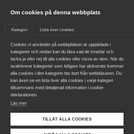
Innovations­företagen
Almega
Om cookies på denna webbplats
/
Bli medlem
/
Försäkringar för medlemmar
Bli medlem
Kategori
Lista över cookies
Kontakt
Cookies vi använder på webbplatsen är uppdelade i
kategorier och nedan kan du läsa vad de innebär och
tacka ja eller nej till alla cookies eller vissa av dem. När du
Kollektivavtal och försäkringar
avaktiverar kategorier som tidigare har aktiverats kommer
alla cookies i den kategorin tas bort från webbläsaren. Du
Aktuellt
kan även se en lista över alla cookies i varje kategori
tillsammans med detaljerad information i cookie-
Påverkansarbete
deklarationen.
Läs mer
Utbildningar
TILLÅT ALLA COOKIES
Från A-Ö