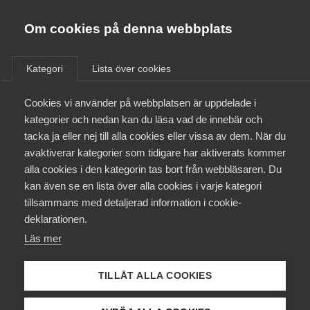
Innovations­företagen
Almega
Om cookies på denna webbplats
/
Aktuellt
/
Blogginlägg
/
Bli medlem
Kategori
Lista över cookies
Kontakt
Cookies vi använder på webbplatsen är uppdelade i
kategorier och nedan kan du läsa vad de innebär och
tacka ja eller nej till alla cookies eller vissa av dem. När du
Kollektivavtal och försäkringar
avaktiverar kategorier som tidigare har aktiverats kommer
alla cookies i den kategorin tas bort från webbläsaren. Du
Aktuellt
kan även se en lista över alla cookies i varje kategori
tillsammans med detaljerad information i cookie-
Påverkansarbete
deklarationen.
Läs mer
Utbildningar
TILLÅT ALLA COOKIES
Från A-Ö
ferdinand-stohr-149422-unsplash