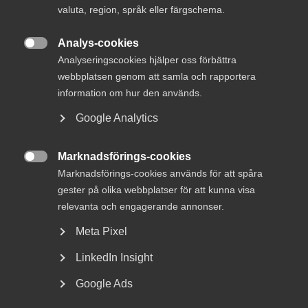
valuta, region, språk eller färgschema.
motsats till erfarenhet och kunskap. Tvärt om.
Analys-cookies

Analyseringscookies hjälper oss förbättra
Vårt nya namn, Innovationsföretagen, fortsätter att väcka
webbplatsen genom att samla och rapportera
intresse. Och en och annan fundering.
information om hur den används.
En dimension som jag gärna vill förtydliga är just
Google Analytics
kopplingen mellan innovation och kunskap, trovärdighet
och långsiktighet.
Marknadsförings-cookies

När vi pratar om innovation i vår sektor är det en självklar
Marknadsförings-cookies används för att spåra
utgångspunkt att vi bygger denna på just lång erfarenhet
gester på olika webbplatser för att kunna visa
och djup kunskap.
relevanta och engagerande annonser.
Meta Pixel
Våra medlemmar har byggt hållbara städer, infrastruktur,
byggnader, broar och allt annat som hör till våra samhällen i
LinkedIn Insight
hundratals, ja tusentals år.
Google Ads
Men lika länge har våra medlemmar använt sin kunskap till