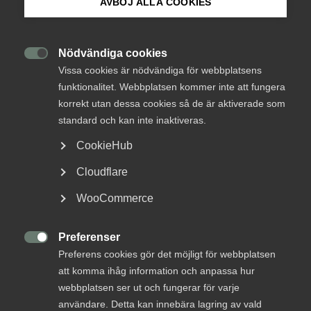
AVBÖJ ALLA COOKIES
Om Innovations­företagen
Innovation bygger på
kunskap
Mina sidor (almega.se)
Nödvändiga cookies

Vissa cookies är nödvändiga för webbplatsens
funktionalitet. Webbplatsen kommer inte att fungera
Fredagsblogg
Bli medlem
1 februari 2019
Blogginlägg
korrekt utan dessa cookies så de är aktiverade som
standard och kan inte inaktiveras.
Logga in på Arbetsgivarguiden
CookieHub
MER OM FREDAGSBLOGG
Cloudflare
Sök på innovationsforetagen.se
WooCommerce
1 juli 2022
Tacksamhet och värme
Preferenser
Pressrum

Preferens cookies gör det möjligt för webbplatsen
In English
att komma ihåg information och anpassa hur
webbplatsen ser ut och fungerar för varje
användare. Detta kan innebära lagring av vald
Nytänkande, kreativitet och erfarenhet står inte i