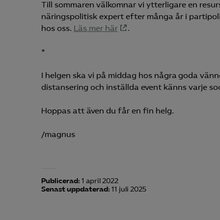
Till sommaren välkomnar vi ytterligare en resurs 
näringspolitisk expert efter många år i partipol
Mar
hos oss.
Läs mer här
.

Mark
visa
*
I helgen ska vi på middag hos några goda vänner. 
distansering och inställda event känns varje so
Hoppas att även du får en fin helg.
/magnus
Publicerad:
1 april 2022
Senast uppdaterad:
11 juli 2025