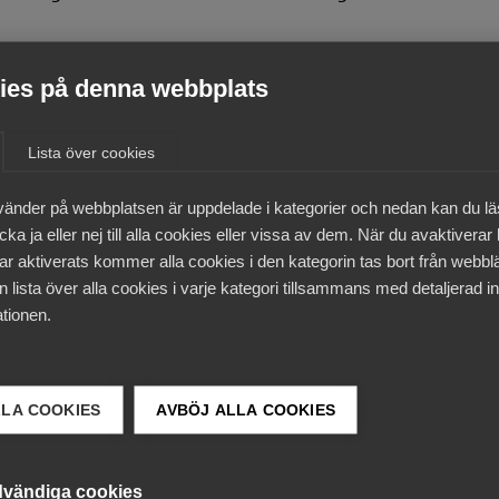
llas ”samverkan”- bland annat för att det gamla begrepp
es på denna webbplats
grundutbildning och forskning. Jag gissar att det fanns ol
m var den andra uppgiften.
Lista över cookies
de svårare uppgifterna för universiteten, även om frågan
vänder på webbplatsen är uppdelade i kategorier och nedan kan du l
ka ja eller nej till alla cookies eller vissa av dem. När du avaktiverar
niska, är helt centrala för våra samhällen, både i sina roll
ar aktiverats kommer alla cookies i den kategorin tas bort från webb
h kunskapsmotorer. Vi ser gärna att universitetens roll,
 lista över alla cookies i varje kategori tillsammans med detaljerad in
tionen.
a högskolorna självfallet mycket viktiga. Först och främst
LLA COOKIES
AVBÖJ ALLA COOKIES
en partner till näringslivet i kunskapsbyggandet. De är ocks
kesverksamma ingenjörer och arkitekter, för forskning och
vändiga cookies