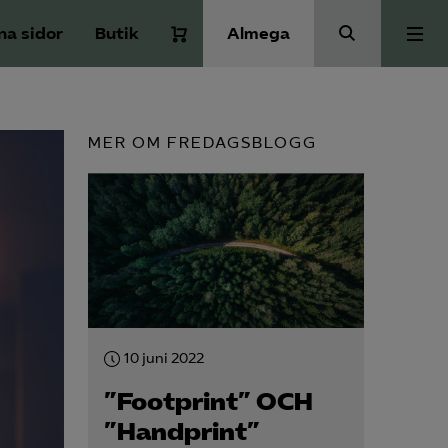
na sidor
Butik
Almega
Bli medlem
MER OM FREDAGSBLOGG
Kontakt
Kollektivavtal och försäkringar
Aktuellt
10 juni 2022
Påverkansarbete
”Footprint” OCH
”Handprint”