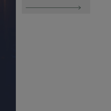
Utbildningar
Från A-Ö
Om Innovations­företagen
Mina sidor (almega.se)
Bli medlem
Logga in på Arbetsgivarguiden
Sök på innovationsforetagen.se