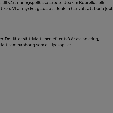
till vårt näringspolitiska arbete: Joakim Bourelius blir
itiken. Vi är mycket glada att Joakim har valt att börja job
knadsförings-cookies
nadsförings-cookies används för att spåra gester på olika webbplatser 
 relevanta och engagerande annonser.
Meta Pixel
Det låter så trivialt, men efter två år av isolering,
LinkedIn Insight
cialt sammanhang som ett lyckopiller.
Google Ads