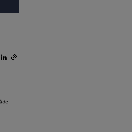
Pressrum
In English
både