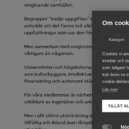
omgivande samhället.
Begreppet ”tredje uppgiften” brukar numera ka
Om cooki
antydde att det fanns två viktigare uppgifter: 
uppfattningar som var den första och viken so
Kategori
Men samverkan med omgivningen är ändå en av 
viktigare än någonsin.
Cookies vi an
innebär och tac
Universiteten och högskolorna, inte minst de tek
som tidigare h
som kulturbyggare, intellektuella drivbänkar oc
kan även se en
finansiering och autonomi stärks ännu mer.
cookie-deklara
Läs mer
För våra medlemmar är närheten till de teknisk
utbildare av ingenjörer och arkitekter.
TILLÅT A
Men i allt större utsträckning är universiteten 
tillfällig och ibland även långsiktig bas för yr
Nöd