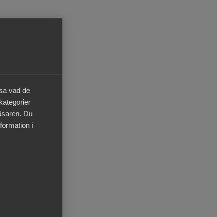
et
ika
 är
äsa vad de
 kategorier
er
läsaren. Du
formation i
 som
å en