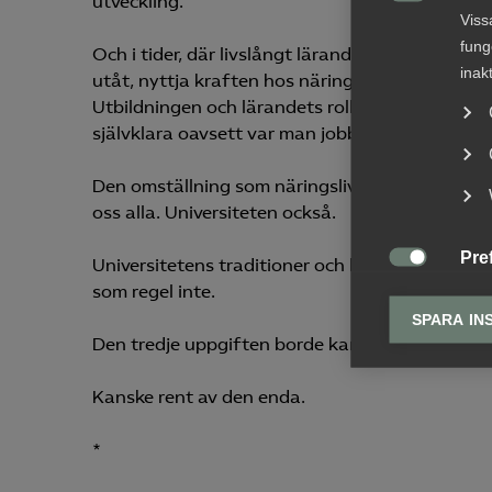
utveckling.

Viss
fung
Och i tider, där livslångt lärande står på agen
inak
utåt, nyttja kraften hos näringslivet och vara 
Utbildningen och lärandets roll har ändrats, 
självklara oavsett var man jobbar eller verkar.
Den omställning som näringslivet ständigt måste
oss alla. Universiteten också.
Pre
Universitetens traditioner och långsiktighet är 

Pref
som regel inte.
anpa
SPARA IN
lagr
Den tredje uppgiften borde kanske vara den fö
Ana
Kanske rent av den enda.

Anal
info
*