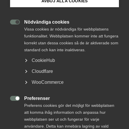
AVBÖJ ALLA COOKIES
Om Innovations­företagen
Idag presenterar Innovationsföretagen sin
Mina sidor (almega.se)
Nödvändiga cookies
konjunkturrapport, Investeringssignalen. Den visar

Vissa cookies är nödvändiga för webbplatsens
på en stor strukturell kompetensbrist som inte kan
funktionalitet. Webbplatsen kommer inte att fungera
förklaras av högt konjunkturläge. Över 5 500
Bli medlem
korrekt utan dessa cookies så de är aktiverade som
arkitekter och ingenjörer saknas trots att
standard och kan inte inaktiveras.
orderläget återgått till normalläge.
Logga in på Arbetsgivarguiden
CookieHub
Cloudflare
Sök på innovationsforetagen.se
Innovationsföretagens konjunkturrapport
Investeringssignalen visar att det trots en avmattning av
WooCommerce
orderläget råder stor brist på ingenjörer och arkitekter i
branschen.
Preferenser
Pressrum

Preferens cookies gör det möjligt för webbplatsen
– Över 5 500 ingenjörer och arkitekter saknas i branschen.
In English
att komma ihåg information och anpassa hur
Det motsvarar hela åtta procent av den totala
webbplatsen ser ut och fungerar för varje
arbetsstyrkan i branschen vilket indikerar en fortsatt
användare. Detta kan innebära lagring av vald
allvarlig kompetensbrist. Särskilt allvarligt är att denna