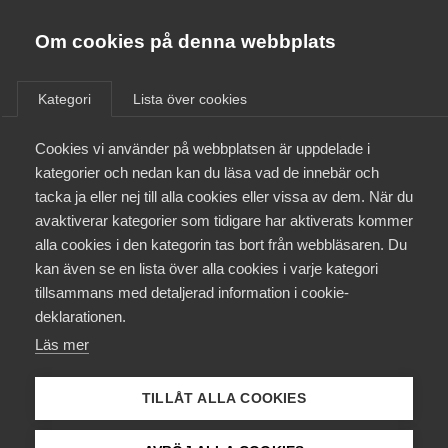
Innovations­företagen
Almega
Om cookies på denna webbplats
/
Aktuellt
/
Rapporter
/
Bli medlem
Kategori
Lista över cookies
Kontakt
Cookies vi använder på webbplatsen är uppdelade i
kategorier och nedan kan du läsa vad de innebär och
Investeringssignalen
tacka ja eller nej till alla cookies eller vissa av dem. När du
Kollektivavtal och försäkringar
4 juli 2019
avaktiverar kategorier som tidigare har aktiverats kommer
Rapporter
alla cookies i den kategorin tas bort från webbläsaren. Du
Aktuellt
Investeringssignalen
kan även se en lista över alla cookies i varje kategori
tillsammans med detaljerad information i cookie-
juli 2019 – Stor
Påverkansarbete
deklarationen.
strukturell
Läs mer
Utbildningar
kompetens­brist
TILLÅT ALLA COOKIES
Från A-Ö