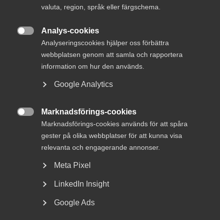
brist är strukturell och ingen tillfällig företeelse kopplad
valuta, region, språk eller färgschema.
till konjunkturläget, säger Magnus Höij, förbundsdirektör
på Innovationsföretagen.
Analys-cookies

Analyseringscookies hjälper oss förbättra
Jämfört med de senaste åren har rekryteringsbehovet i
webbplatsen genom att samla och rapportera
branschen dock minskat en aning, men det är fortfarande
information om hur den används.
nära 70 procent av företagen som behöver nyanställa. Det
är främst hos arkitekterna som behovet minskat. Bland
Google Analytics
teknik- och industrikonsulterna syns ingen motsvarande
avmattning. Det är fortsatt stor brist på många
Marknadsförings-cookies
kompetenser, seniora konsulter saknas inom nästan alla

Marknadsförings-cookies används för att spåra
kompetensområden. Rapporten visar på en inbromsning
gester på olika webbplatser för att kunna visa
vad gäller orderläget. Trots den här avmattningen är
relevanta och engagerande annonser.
orderläget fortsatt starkt, orderingången väntas dock
mattas av än mer framöver.
Meta Pixel
– Man kan säga att orderläget återgår till ett normalläge
LinkedIn Insight
efter några år med rekordbeläggning, säger David Cramér,
Google Ads
analyschef på Innovationsföretagen.