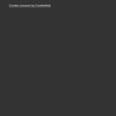
för ett bra företagsklimat.
Cookie consent by CookieHub
Publicerad:
22 december 2020
Senast uppdaterad:
8 september 2025
MER OM INNOVATIONSFÖRETAGEN
20 maj
Pressmeddelanden
Innovations­företagen välkomnar
fyra nya styrelseledamöter och
ny styrelseordförande