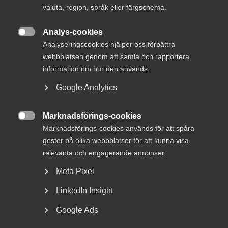
nödvändiga kompletteringar görs med icke
valuta, region, språk eller färgschema.
medlemsföretag.
Analys-cookies
Enkätsvaren sammanställs och presenteras under andra

Analyseringscookies hjälper oss förbättra
halvan av maj. Detta sker dels på
www.foretagsklimat.se
webbplatsen genom att samla och rapportera
där de går att göra sökningar per kommun och
information om hur den används.
jämförelser mellan kommuner.
Google Analytics
Undersökningen utgör ett viktigt underlag för Svenskt
Näringslivs regionkontors arbete med att påverka
Marknadsförings-cookies
kommunerna i en företagarvänligare riktning. Vi har bland

Marknadsförings-cookies används för att spåra
annat fokus på att kommunerna ska bli mer
serviceinriktade i sin myndighetsutövning, förbättra sin
gester på olika webbplatser för att kunna visa
upphandling, inte konkurrera med företag samt aktivt
relevanta och engagerande annonser.
arbete för att reducera problemen som följer av brott och
Meta Pixel
otrygghet.
LinkedIn Insight
Undersökningen utgör också grunden för den ranking av
företagsklimatet som släpps under september månad.
Google Ads
Rankingen ger stor uppmärksamhet kring kommunens roll