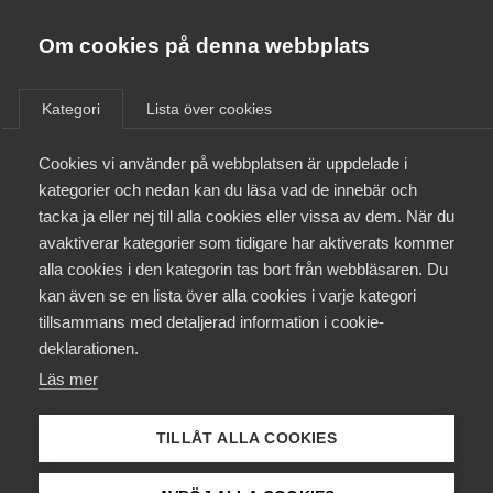
Innovations­företagen
Almega
Om cookies på denna webbplats
/
Aktuellt
/
Nyheter
/
Bli medlem
Kategori
Lista över cookies
Kontakt
Cookies vi använder på webbplatsen är uppdelade i
Möjlighet att påverka din
kategorier och nedan kan du läsa vad de innebär och
kommun
tacka ja eller nej till alla cookies eller vissa av dem. När du
Kollektivavtal och försäkringar
avaktiverar kategorier som tidigare har aktiverats kommer
alla cookies i den kategorin tas bort från webbläsaren. Du
Aktuellt
Innovationsföretagen
22 december 2020
Nyheter
kan även se en lista över alla cookies i varje kategori
tillsammans med detaljerad information i cookie-
Påverkansarbete
deklarationen.
Läs mer
Utbildningar
Nu har Svenskt Näringslivs enkät om det lokala
företagsklimatet i Sveriges kommuner nått många
TILLÅT ALLA COOKIES
Från A-Ö
företag inom Innovationsföretagen. Har du fått
enkäten har du möjlighet att vara med att påverka