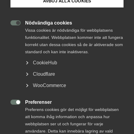
AVBÖJ ALLA COOKIES
Om Innovations­företagen
förutsättningarna i din kommun. Det är viktigt att
de synpunkter som företag inom vår bransch har är
Mina sidor (almega.se)
med och påverkar slutresultatet.
Nödvändiga cookies

Vissa cookies är nödvändiga för webbplatsens
funktionalitet. Webbplatsen kommer inte att fungera
Bli medlem
Vi vill därför be er som fått enkäten att lägga några
korrekt utan dessa cookies så de är aktiverade som
minuter av er tid på att svara på den. I förlängningen
standard och kan inte inaktiveras.
kommer ni tjäna igen den tiden på snabbare hantering av
Logga in på Arbetsgivarguiden
CookieHub
myndighetsärenden. Undersökningen genomförs av
Demoskop på uppdrag av Svenskt Näringsliv.
Cloudflare
Sök på innovationsforetagen.se
Info om undersökning av det lokala
WooCommerce
företagsklimatet
Preferenser
Pressrum
I drygt 20 år har Svenskt Näringsliv genomfört en

Preferens cookies gör det möjligt för webbplatsen
undersökning av det lokala företagsklimatet i Sveriges
In English
kommuner. För att kunna bryta ner frågorna i varje
att komma ihåg information och anpassa hur
kommun går enkäten ut till ca 66 000 företag. Det är
webbplatsen ser ut och fungerar för varje
huvudsakligen medlemsföretag som får enkäten men
användare. Detta kan innebära lagring av vald