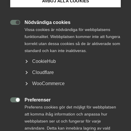
AVBÖJ ALLA COOKIES
Om Innovations­företagen
Mina sidor (almega.se)
Nödvändiga cookies

Vissa cookies är nödvändiga för webbplatsens
funktionalitet. Webbplatsen kommer inte att fungera
Bli medlem
korrekt utan dessa cookies så de är aktiverade som
standard och kan inte inaktiveras.
Logga in på Arbetsgivarguiden
CookieHub
Alexandra Hagen White Arkitekter AB
Cloudflare
Sök på innovationsforetagen.se
WooCommerce
White skriver debattartikel i
Göteborgs-Posten
Preferenser
Pressrum

Preferens cookies gör det möjligt för webbplatsen
In English
att komma ihåg information och anpassa hur
Arkitekt
19 december 2022
Nyheter
webbplatsen ser ut och fungerar för varje
användare. Detta kan innebära lagring av vald