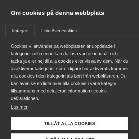
Innovations­företagen
Almega
Om cookies på denna webbplats
/
Aktuellt
/
Nyheter
/
Bli medlem
Kategori
Lista över cookies
Kontakt
Cookies vi använder på webbplatsen är uppdelade i
kategorier och nedan kan du läsa vad de innebär och
tacka ja eller nej till alla cookies eller vissa av dem. När du
Kollektivavtal och försäkringar
avaktiverar kategorier som tidigare har aktiverats kommer
alla cookies i den kategorin tas bort från webbläsaren. Du
Aktuellt
kan även se en lista över alla cookies i varje kategori
tillsammans med detaljerad information i cookie-
Påverkansarbete
deklarationen.
Läs mer
Utbildningar
TILLÅT ALLA COOKIES
Från A-Ö