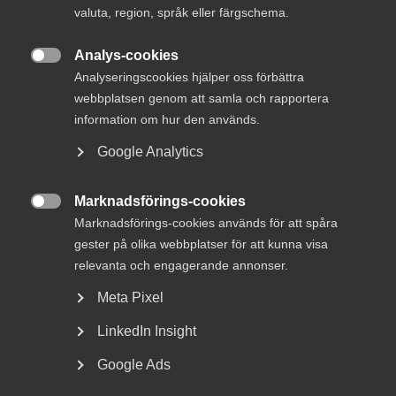
valuta, region, språk eller färgschema.
MER OM ARKITEKT
Analys-cookies

Analyseringscookies hjälper oss förbättra
webbplatsen genom att samla och rapportera
13 juni 2025
information om hur den används.
Arkitekt­utbildningen måste närma sig
verkligheten – branschen kräver
Google Analytics
förändring
Marknadsförings-cookies

Marknadsförings-cookies används för att spåra
gester på olika webbplatser för att kunna visa
I tider av energikris, och i skenet av klimatkrisen, måste
relevanta och engagerande annonser.
vi spara kilowattimmar. Energimedveten arkitektur och
stadsplanering kan göra stor skillnad. Men både
Meta Pixel
debatten och agerandet måste i högre grad handla om
att minska behovet av energi, att det skapas
LinkedIn Insight
incitament för lokala energilösningar och att energi
blir en gestaltningsfråga, skriver Anna Graaf,
Google Ads
hållbarhetschef, White Arkitekter och Alexandra
Hagen, VD, White Arkitekter i en debattartikel i