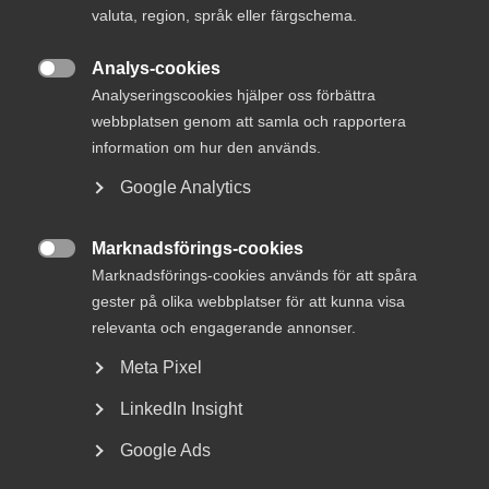
valuta, region, språk eller färgschema.
för kvalitativa arkitekt- och
teknikkonsulttjänster.
Exemplen kommer från
Analys-cookies
faktiska upphandlingar som lyfts av våra

Analyseringscookies hjälper oss förbättra
medlemsföretag som föredömliga – både ur ett
webbplatsen genom att samla och rapportera
affärsmässigt och samhällsekonomiskt perspektiv.
information om hur den används.
Google Analytics
Syftet med sammanställningen
Marknadsförings-cookies
Målet är att ge inspiration och vägledning i hur man som

Marknadsförings-cookies används för att spåra
offentlig beställare kan formulera upphandlingsdokument
gester på olika webbplatser för att kunna visa
som främjar:
relevanta och engagerande annonser.
Innovativa lösningar
Meta Pixel
Hög kvalitet i leverans
LinkedIn Insight
Rimliga affärsvillkor
Google Ads
Attraktiva anbudsvillkor för leverantörer