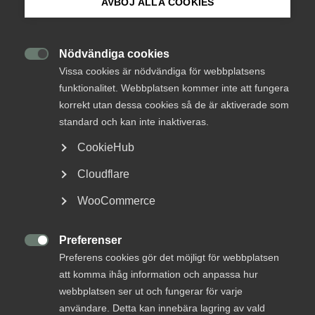
AVBÖJ ALLA COOKIES
Om Innovations­företagen
Goda exempel
från offentlig
Mina sidor (almega.se)
Nödvändiga cookies

Vissa cookies är nödvändiga för webbplatsens
upphandling av
funktionalitet. Webbplatsen kommer inte att fungera
Bli medlem
arkitekt- och
korrekt utan dessa cookies så de är aktiverade som
standard och kan inte inaktiveras.
teknikkonsulttjänster
Logga in på Arbetsgivarguiden
CookieHub
inom
Cloudflare
Sök på innovationsforetagen.se
samhällsbyggnad
WooCommerce
Preferenser
Pressrum

Innovationsföretagen har samlat goda exempel
Preferens cookies gör det möjligt för webbplatsen
In English
från offentlig upphandling som visar hur
att komma ihåg information och anpassa hur
offentliga beställare med god metodik och
webbplatsen ser ut och fungerar för varje
användare. Detta kan innebära lagring av vald
förståelse lyckats skapa bättre förutsättningar