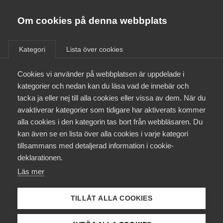
Innovations­företagen
Almega
Om cookies på denna webbplats
/
Ställningstaganden
/
Offentlig upphandling
/
Goda
Bli medlem
exempel från offentlig upphandling av arkitekt- och
Kategori
Lista över cookies
teknikkonsulttjänster inom samhällsbyggnad
Kontakt
Cookies vi använder på webbplatsen är uppdelade i
kategorier och nedan kan du läsa vad de innebär och
tacka ja eller nej till alla cookies eller vissa av dem. När du
Kollektivavtal och försäkringar
avaktiverar kategorier som tidigare har aktiverats kommer
alla cookies i den kategorin tas bort från webbläsaren. Du
Aktuellt
kan även se en lista över alla cookies i varje kategori
tillsammans med detaljerad information i cookie-
Påverkansarbete
deklarationen.
Läs mer
Utbildningar
TILLÅT ALLA COOKIES
Från A-Ö