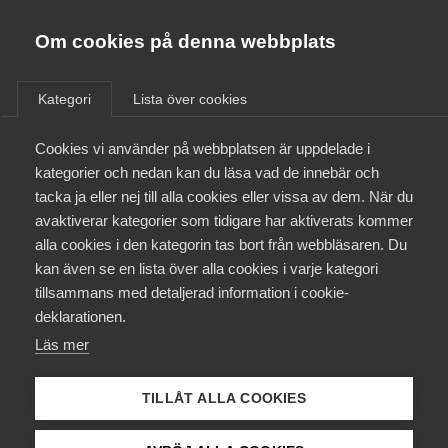
Innovations­företagen
Almega
Om cookies på denna webbplats
/
Aktuellt
/
Nyheter
/
Bli medlem
Kategori
Lista över cookies
Kontakt
Cookies vi använder på webbplatsen är uppdelade i
kategorier och nedan kan du läsa vad de innebär och
tacka ja eller nej till alla cookies eller vissa av dem. När du
Kollektivavtal och försäkringar
avaktiverar kategorier som tidigare har aktiverats kommer
alla cookies i den kategorin tas bort från webbläsaren. Du
Aktuellt
kan även se en lista över alla cookies i varje kategori
tillsammans med detaljerad information i cookie-
Påverkansarbete
deklarationen.
Läs mer
NY SATSNING: Innovation för
Utbildningar
klimatet
TILLÅT ALLA COOKIES
Från A-Ö