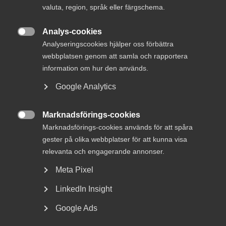
valuta, region, språk eller färgschema.
Analys-cookies

Analyseringscookies hjälper oss förbättra
webbplatsen genom att samla och rapportera
– Infrastruktur- och byggsektorn står för över 40 procent
av Sveriges samlade klimatpåverkan. Trots det är inte krav
information om hur den används.
på innovativa lösningar och klimatnytta en självklar del av
Google Analytics
offentlig upphandling. Därför startar vi tillsammans med
flera innovationsföretag initiativet
Innovation för
klimatet
, säger Magnus Höij, förbundsdirektör
Marknadsförings-cookies

Innovationsföretagen.
Marknadsförings-cookies används för att spåra
gester på olika webbplatser för att kunna visa
Innovation för klimatet
syftar till att lyfta den gedigna
relevanta och engagerande annonser.
kompetens som innovationsföretagens medlemmar
besitter. Det offentliga handlar oftast upp på lägsta pris
Meta Pixel
och inte på de långsiktigt mest hållbara och innovativa
LinkedIn Insight
lösningar.
Innovation För Klimatet
är unikt initiativ som
ställer krav på företagen, offentlig upphandling och den
Google Ads
svenska regeringen.