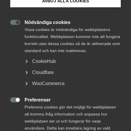
Utifrån de 22 färdplanerna för att uppnå
AVBÖJ ALLA COOKIES
Om Innovations­företagen
fossilneutralitet 2045 och Sveriges övergripande
klimatmål har Innovationsföretagen tagit initiativet
Mina sidor (almega.se)
Nödvändiga cookies
till satsningen
Innovation För Klimatet
. Det

Vissa cookies är nödvändiga för webbplatsens
offentliga måste ta ansvar och visa att man
funktionalitet. Webbplatsen kommer inte att fungera
värdesätter hållbara lösningar, samtidigt som vår
Bli medlem
korrekt utan dessa cookies så de är aktiverade som
bransch måste lägga grunden för ett
standard och kan inte inaktiveras.
marknadsdrivet och värdeskapande klimatarbete.
Logga in på Arbetsgivarguiden
CookieHub
Hållbarhet
Klimat
27 oktober 2021
Nyheter
Cloudflare
Sök på innovationsforetagen.se
WooCommerce
RELATERAT INNEHÅLL
Preferenser
Pressrum

Preferens cookies gör det möjligt för webbplatsen
In English
11 oktober 2021
att komma ihåg information och anpassa hur
webbplatsen ser ut och fungerar för varje
DEBATT: Ställ klimatkrav på offentlig
användare. Detta kan innebära lagring av vald
upphandling