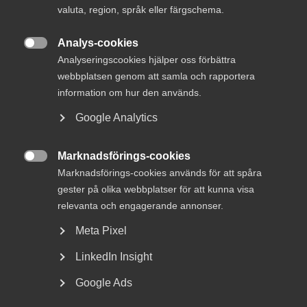
på frammarsch.
valuta, region, språk eller färgschema.
Analys-cookies
Nyligen presenterade vi på Innovationsföretaget en

Analyseringscookies hjälper oss förbättra
summering av arkitekt-, teknikkonsult-, industrikonsult-
webbplatsen genom att samla och rapportera
och techkonsultbranschens utveckling och storlek.
information om hur den används.
Rapporten kallas Inblick och kan laddas ner från vår sajt
här
.
Google Analytics
Den visar med all önskvärd tydlighet att sektorn fortsätter
Marknadsförings-cookies
att ta för sig och att vara en allt viktigare kraft för hela

Marknadsförings-cookies används för att spåra
näringslivets utveckling.
gester på olika webbplatser för att kunna visa
relevanta och engagerande annonser.
Idag omsätter de 12000 företagen i sektorn över 102
miljarder kronor. Sedan 2010 har vår sektor ökat med 8,3
Meta Pixel
procent i årlig tillväxttakt.
LinkedIn Insight
Det finns såklart många förklaringar till denna tillväxt,
Google Ads
men extra viktigt för mig är bekräftelsen på att
näringslivets satsning och tilltro till tjänsteutvecklingen är