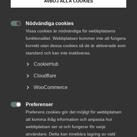
AVBÖJ ALLA COOKIES
En växande sektor
Om Innovations­företagen
Mina sidor (almega.se)
Nödvändiga cookies
Fredagsblogg
Tjänstesektorn

Vissa cookies är nödvändiga för webbplatsens
19 november 2021
Blogginlägg
funktionalitet. Webbplatsen kommer inte att fungera
Bli medlem
korrekt utan dessa cookies så de är aktiverade som
standard och kan inte inaktiveras.
MER OM FREDAGSBLOGG
Logga in på Arbetsgivarguiden
CookieHub
Cloudflare
Sök på innovationsforetagen.se
17 juni 2022
WooCommerce
Arlanda leder också hem
Preferenser
Pressrum

Preferens cookies gör det möjligt för webbplatsen
In English
att komma ihåg information och anpassa hur
Åter kan vi summera sektorns storlek och
webbplatsen ser ut och fungerar för varje
utveckling. Och trenden står sig: detta är en sektor
användare. Detta kan innebära lagring av vald