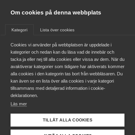
Innovations­företagen
Almega
Om cookies på denna webbplats
/
Aktuellt
/
Blogginlägg
/
Bli medlem
Kategori
Lista över cookies
Kontakt
Cookies vi använder på webbplatsen är uppdelade i
kategorier och nedan kan du läsa vad de innebär och
tacka ja eller nej till alla cookies eller vissa av dem. När du
Kollektivavtal och försäkringar
avaktiverar kategorier som tidigare har aktiverats kommer
alla cookies i den kategorin tas bort från webbläsaren. Du
Aktuellt
kan även se en lista över alla cookies i varje kategori
tillsammans med detaljerad information i cookie-
Påverkansarbete
deklarationen.
Läs mer
Utbildningar
TILLÅT ALLA COOKIES
Från A-Ö