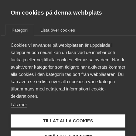
Innovations­företagen
Almega
Om cookies på denna webbplats
/
Aktuellt
/
Nyheter
/
Bli medlem
Kategori
Lista över cookies
Kontakt
Cookies vi använder på webbplatsen är uppdelade i
kategorier och nedan kan du läsa vad de innebär och
tacka ja eller nej till alla cookies eller vissa av dem. När du
Kollektivavtal och försäkringar
avaktiverar kategorier som tidigare har aktiverats kommer
alla cookies i den kategorin tas bort från webbläsaren. Du
Aktuellt
kan även se en lista över alla cookies i varje kategori
tillsammans med detaljerad information i cookie-
Påverkansarbete
deklarationen.
Läs mer
Utbildningar
TILLÅT ALLA COOKIES
Från A-Ö