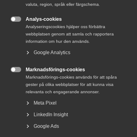
valuta, region, språk eller färgschema.
DEBATT: Ställ klimatkrav på offentlig
upphandling
Analys-cookies

Analyseringscookies hjälper oss förbättra
webbplatsen genom att samla och rapportera
information om hur den används.
Ett intensivt arbete har bedrivits under våren för att sätta
Google Analytics
målvärden i varje enskilt uppdrag, med det långsiktiga
målet att bidra till att färdplanerna för fossilfri
Marknadsförings-cookies
konkurrenskraft realiseras. Modellen bygger på befintliga

gediget framtagna data, vilket ger en stabil grund att stå
Marknadsförings-cookies används för att spåra
på. Modellen kan kort sägas bygga på en minskning av CO2
gester på olika webbplatser för att kunna visa
på 16,4 procent per år som planeringsfasen av uppdragen
relevanta och engagerande annonser.
pågår. Inledningsvis har fokus lagts på husbyggande.
Meta Pixel
– Att vi tillsammans tagit fram en målvärdesmodell för
LinkedIn Insight
utsläppsminskning är ett viktigt steg på vägen till ett
fossilfritt Sverige. Det är glädjande att vi lyckats komma
Google Ads
fram till konkreta resultat men mycket arbete kvarstår