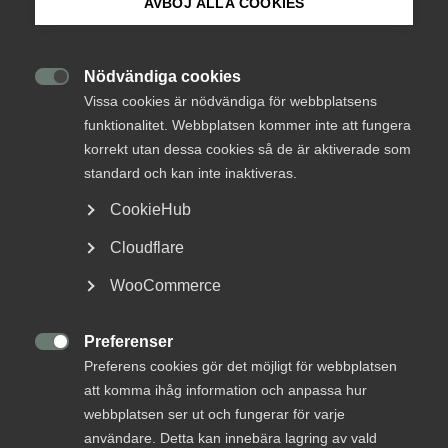
AVBÖJ ALLA COOKIES
Innovation för klimatet –
Om Innovations­företagen
modell för utsläppsminskning
klar
Mina sidor (almega.se)
Nödvändiga cookies

Vissa cookies är nödvändiga för webbplatsens
funktionalitet. Webbplatsen kommer inte att fungera
Innovationsföretagen driver sedan årsskiftet
Bli medlem
korrekt utan dessa cookies så de är aktiverade som
initiativet ”Innovation För Klimatet”. Det är ett
standard och kan inte inaktiveras.
gemensamt branschinitiativ för att realisera
Logga in på Arbetsgivarguiden
färdplanerna för ett fossilfritt Sverige.
CookieHub
Cloudflare
Innovation för klimatet
Klimat
Sök på innovationsforetagen.se
WooCommerce
16 juni 2022
Nyheter
Preferenser
Pressrum

Preferens cookies gör det möjligt för webbplatsen
RELATERAT INNEHÅLL
In English
att komma ihåg information och anpassa hur
webbplatsen ser ut och fungerar för varje
11 oktober 2021
användare. Detta kan innebära lagring av vald