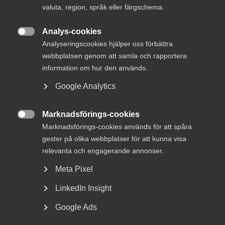
valuta, region, språk eller färgschema.
Analys-cookies

Analyseringscookies hjälper oss förbättra
webbplatsen genom att samla och rapportera
Det råder idag brist på mark att odla på och dessutom
information om hur den används.
faller i genomsnitt 30 procent av den globala
spannmålsproduktionen bort. Det gör att det behövs
Google Analytics
effektiva metoder som tar vara på hela skörden utan att
för den delen tumma på kvaliteten. BoMills effektiva
Marknadsförings-cookies
sorteringssystem analyserar och fördelar spannmål

Marknadsförings-cookies används för att spåra
baserat på varje korns kvalitet och egenskaper, vilket leder
till en mer effektiv och hållbar produktionskedja.
gester på olika webbplatser för att kunna visa
relevanta och engagerande annonser.
Aktuella prognoser pekar på en världsbefolkning som år
Meta Pixel
2050 kan nå tio miljarder. I takt med att ytan för
odlingsmarker minskar, ökar pressen på världens
LinkedIn Insight
spannmålsproducenter ur både ett kvantitets och ett
kvalitetsperspektiv. Det finns inte bara fler munnar att
Google Ads
mätta, man ser även en ökad medvetenhet från konsument