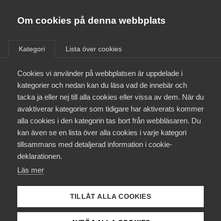
Innovations­företagen
Almega
Om cookies på denna webbplats
/
Aktuellt
/
Bli medlem
Kategori
Lista över cookies
Kontakt
Cookies vi använder på webbplatsen är uppdelade i
kategorier och nedan kan du läsa vad de innebär och
tacka ja eller nej till alla cookies eller vissa av dem. När du
Kollektivavtal och försäkringar
avaktiverar kategorier som tidigare har aktiverats kommer
alla cookies i den kategorin tas bort från webbläsaren. Du
Aktuellt
kan även se en lista över alla cookies i varje kategori
tillsammans med detaljerad information i cookie-
Påverkansarbete
deklarationen.
Läs mer
Utbildningar
TILLÅT ALLA COOKIES
Från A-Ö
BoMill låter inte