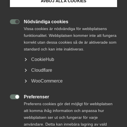
AVBÖJ ALLA COOKIES
spannmål gå till
Om Innovations­företagen
spillo
Mina sidor (almega.se)
Nödvändiga cookies

Vissa cookies är nödvändiga för webbplatsens
Det råder idag brist på mark att odla på
funktionalitet. Webbplatsen kommer inte att fungera
Bli medlem
och dessutom faller i genomsnitt 30
korrekt utan dessa cookies så de är aktiverade som
procent av den globala
standard och kan inte inaktiveras.
spannmålsproduktionen bort. Det gör att
Logga in på Arbetsgivarguiden
CookieHub
det behövs effektiva metoder som tar vara
på hela skörden utan att för den delen
Cloudflare
Sök på innovationsforetagen.se
tumma på kvaliteten. BoMills effektiva
WooCommerce
sorteringssystem analyserar och fördelar
spannmål baserat på varje korns kvalitet
Preferenser
och egenskaper, vilket leder till en mer
Pressrum

Preferens cookies gör det möjligt för webbplatsen
effektiv och hållbar produktionskedja.
In English
att komma ihåg information och anpassa hur
webbplatsen ser ut och fungerar för varje
Hållbarhet
11 oktober 2022
användare. Detta kan innebära lagring av vald