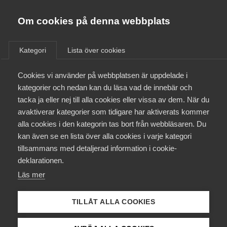
Innovations­företagen
Almega
Om cookies på denna webbplats
/
Aktuellt
/
Nyheter
/
Bli medlem
Kategori
Lista över cookies
Kontakt
Cookies vi använder på webbplatsen är uppdelade i
kategorier och nedan kan du läsa vad de innebär och
tacka ja eller nej till alla cookies eller vissa av dem. När du
Kollektivavtal och försäkringar
avaktiverar kategorier som tidigare har aktiverats kommer
alla cookies i den kategorin tas bort från webbläsaren. Du
Aktuellt
kan även se en lista över alla cookies i varje kategori
tillsammans med detaljerad information i cookie-
Påverkansarbete
deklarationen.
Läs mer
Utbildningar
TILLÅT ALLA COOKIES
Från A-Ö