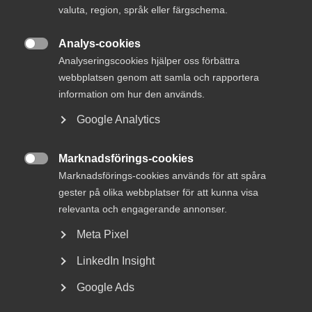
17 april 2025
valuta, region, språk eller färgschema.
Strejk avblåst – nytt avtal på plats
Analys-cookies

Analyseringscookies hjälper oss förbättra
webbplatsen genom att samla och rapportera
information om hur den används.
– Vi måste ha full respekt för att många har det svårt just
Google Analytics
nu. Sett till det tryck som facken haft på sig från sina
medlemmar samt att det tecknats väldigt höga avtal i
omvärlden är det på det hela en balanserad
Marknadsförings-cookies
överenskommelse som stärker konkurrenskraften och ger

Marknadsförings-cookies används för att spåra
förutsättningar för framtida reallöneökningar, säger
gester på olika webbplatser för att kunna visa
Stefan Koskinen.
relevanta och engagerande annonser.
Industrins förhandlingar är över. Parterna har enats om
Meta Pixel
”märket”, den nivå på löneökningarna som sedan blir
LinkedIn Insight
normerande för hela arbetsmarknaden.
Överenskommelsen innebär ett avtal på 24 månader med
Google Ads
en lönehöjning 2023 om 4,1 procent och en lönehöjning med
3,3 procent för 2024.