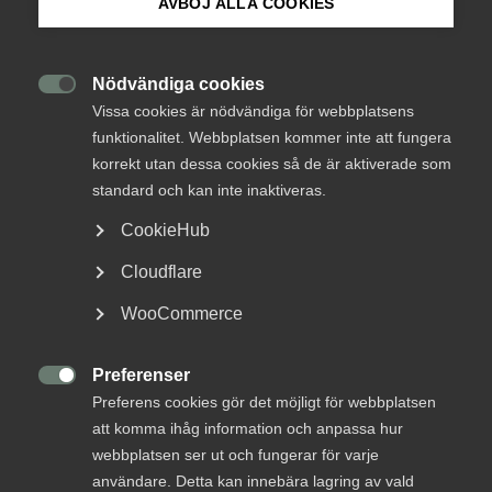
AVBÖJ ALLA COOKIES
Märket är satt – 7,4 procent
Om Innovations­företagen
över två år
Mina sidor (almega.se)
Nödvändiga cookies

Löneökningarna på svensk arbetsmarknad blir 7,4
Vissa cookies är nödvändiga för webbplatsens
funktionalitet. Webbplatsen kommer inte att fungera
procent över en tvåårsperiod. Detta efter att
Bli medlem
korrekt utan dessa cookies så de är aktiverade som
industrins parter kommit fram till en
standard och kan inte inaktiveras.
överenskommelse. ”Nivån är förstås hög men givet
Logga in på Arbetsgivarguiden
de mycket speciella förutsättningarna något vi kan
CookieHub
acceptera”, säger Stefan Koskinen,
Cloudflare
arbetsgivarpolitisk chef på Almega.
Sök på innovationsforetagen.se
WooCommerce
Arbetsrätt
31 mars 2023
Nyheter
Preferenser
Pressrum

Preferens cookies gör det möjligt för webbplatsen
In English
att komma ihåg information och anpassa hur
MER OM ARBETSRÄTT
webbplatsen ser ut och fungerar för varje
användare. Detta kan innebära lagring av vald