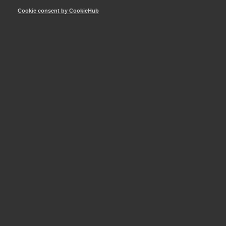
starkt
Cookie consent by CookieHub
Hittar du inte det du söker?
Logga in eller bli medlem
Logga in
Bli medlem
Som medlem har du tillgång till vår digitala
kunskapsbank
Arbetsgivarguiden
Logga in
Bli medlem