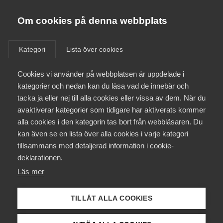
Innovations­företagen
Almega
Om cookies på denna webbplats
/
Aktuellt
/
Rapporter
/
Bli medlem
Kategori
Lista över cookies
Kontakt
Cookies vi använder på webbplatsen är uppdelade i
kategorier och nedan kan du läsa vad de innebär och
FIDIC
tacka ja eller nej till alla cookies eller vissa av dem. När du
Kollektivavtal och försäkringar
23 augusti 2021
avaktiverar kategorier som tidigare har aktiverats kommer
Rapporter
alla cookies i den kategorin tas bort från webbläsaren. Du
Aktuellt
Tackling the
kan även se en lista över alla cookies i varje kategori
tillsammans med detaljerad information i cookie-
global water crisis
Påverkansarbete
deklarationen.
– ny rapport från
Läs mer
Utbildningar
FIDIC
TILLÅT ALLA COOKIES
Från A-Ö