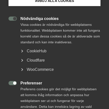
AVBÖJ ALLA COOKIES
Om Innovations­företagen
FIDICs nya rapport, Tackling the global water crisis,
Mina sidor (almega.se)
Nödvändiga cookies
uppmanar till att använda innovativa och

Vissa cookies är nödvändiga för webbplatsens
nytänkande metoder för att hantera
funktionalitet. Webbplatsen kommer inte att fungera
vattenutmaningarna runt om i världen och använda
Bli medlem
korrekt utan dessa cookies så de är aktiverade som
dessa lösningar för att uppfylla FN:s globala mål
standard och kan inte inaktiveras.
för hållbar utveckling.
Logga in på Arbetsgivarguiden
CookieHub
Cloudflare
Sök på innovationsforetagen.se
Rapporten är den tredje i FIDICs rapportserie ”State of the
World”, som belyser de utmaningar som världen står inför
WooCommerce
och lyfter fram viktiga lösningar för att hantera dessa
genom att använda FIDICs nätverk och expertis för att
Preferenser
Pressrum
underlätta globalt samarbete och diskussioner.

Preferens cookies gör det möjligt för webbplatsen
In English
att komma ihåg information och anpassa hur
Ladda ner rapporten:
Tackling the global water crisis
webbplatsen ser ut och fungerar för varje
användare. Detta kan innebära lagring av vald
Läs mer om FIDIC
(International Federation of