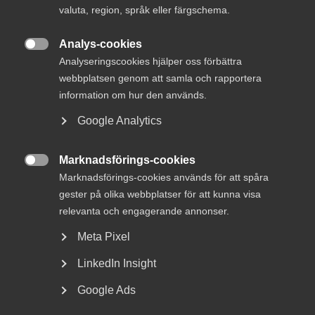
valuta, region, språk eller färgschema.
Consulting Engineers)
Analys-cookies

Analyseringscookies hjälper oss förbättra
webbplatsen genom att samla och rapportera
information om hur den används.
Läs föregående rapport
Google Analytics
NY RAPPORT: Nya innovativa lösningar kan
Marknadsförings-cookies
säkra Sveriges energibehov och möta

Marknadsförings-cookies används för att spåra
klimatmålen
gester på olika webbplatser för att kunna visa
relevanta och engagerande annonser.
Meta Pixel
Läs nästa rapport
LinkedIn Insight
Google Ads
Europeisk ingenjörskonsultbransch möter
ökad o­säkerhet – Sverige står fortsatt